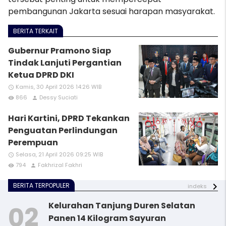
pembangunan Jakarta sesuai harapan masyarakat.
BERITA TERKAIT
Gubernur Pramono Siap
Tindak Lanjuti Pergantian
Ketua DPRD DKI
Kamis, 30 April 2026 14:26 WIB
access_time
866
Dessy Suciati
remove_red_eye
person
Hari Kartini, DPRD Tekankan
Penguatan Perlindungan
Perempuan
Selasa, 21 April 2026 09:25 WIB
access_time
794
Fakhrizal Fakhri
remove_red_eye
person
BERITA TERPOPULER
indeks
Kelurahan Tanjung Duren Selatan
Panen 14 Kilogram Sayuran