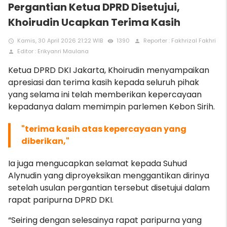
Pergantian Ketua DPRD Disetujui,
Khoirudin Ucapkan Terima Kasih
Kamis, 30 April 2026 21:22 WIB
1390
Reporter : Fakhrizal Fakhri
access_time
remove_red_eye
person
Editor : Erikyanri Maulana
person
Ketua DPRD DKI Jakarta, Khoirudin menyampaikan
apresiasi dan terima kasih kepada seluruh pihak
yang selama ini telah memberikan kepercayaan
kepadanya dalam memimpin parlemen Kebon Sirih.
"terima kasih atas kepercayaan yang
diberikan,"
Ia juga mengucapkan selamat kepada Suhud
Alynudin yang diproyeksikan menggantikan dirinya
setelah usulan pergantian tersebut disetujui dalam
rapat paripurna DPRD DKI.
“Seiring dengan selesainya rapat paripurna yang