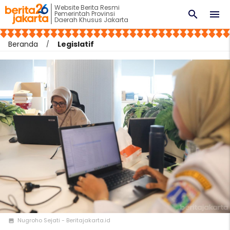
Website Berita Resmi
search
menu
Pemerintah Provinsi
Daerah Khusus Jakarta
Beranda
Legislatif
Nugroho Sejati - Beritajakarta.id
photo