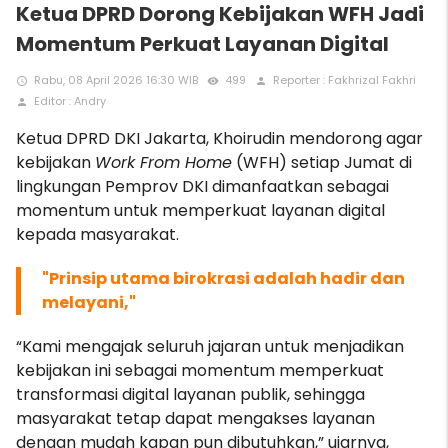
Ketua DPRD Dorong Kebijakan WFH Jadi
Momentum Perkuat Layanan Digital
Rabu, 08 April 2026 16:30 WIB
499
Reporter : Fakhrizal Fakhri
access_time
remove_red_eye
person
Editor : Andry
person
Ketua DPRD DKI Jakarta, Khoirudin mendorong agar
kebijakan
Work From Home
(WFH) setiap Jumat di
lingkungan Pemprov DKI dimanfaatkan sebagai
momentum untuk memperkuat layanan digital
kepada masyarakat.
"Prinsip utama birokrasi adalah hadir dan
melayani,"
“Kami mengajak seluruh jajaran untuk menjadikan
kebijakan ini sebagai momentum memperkuat
transformasi digital layanan publik, sehingga
masyarakat tetap dapat mengakses layanan
dengan mudah kapan pun dibutuhkan,” ujarnya,