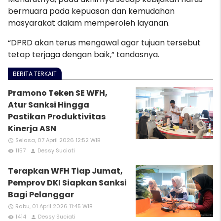
bermuara pada kepuasan dan kemudahan
masyarakat dalam memperoleh layanan.
“DPRD akan terus mengawal agar tujuan tersebut
tetap terjaga dengan baik,” tandasnya.
BERITA TERKAIT
Pramono Teken SE WFH,
Atur Sanksi Hingga
Pastikan Produktivitas
Kinerja ASN
Selasa, 07 April 2026 12:52 WIB
access_time
1157
Dessy Suciati
remove_red_eye
person
Terapkan WFH Tiap Jumat,
Pemprov DKI Siapkan Sanksi
Bagi Pelanggar
Rabu, 01 April 2026 11:45 WIB
access_time
1414
Dessy Suciati
remove_red_eye
person