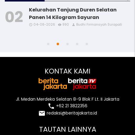
Kelurahan Tanjung Duren Selatan
Panen 14 Kilogram Sayuran
04-08-2026
990
Budhi Firmansyah Surapati
access_time
access_time
access_time
access_time
remove_red_eye
remove_red_eye
remove_red_eye
remove_red_eye
person
person
person
person
access_time
remove_red_eye
person
KONTAK KAMI
Jl. Medan Merdeka Selatan 8-9 Blok F Lt. II Jakarta
local_phone
+62 21 3822356
email
redaksi@beritajakarta.id
TAUTAN LAINNYA