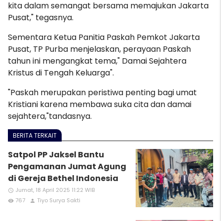
kita dalam semangat bersama memajukan Jakarta
Pusat," tegasnya.
Sementara Ketua Panitia Paskah Pemkot Jakarta
Pusat, TP Purba menjelaskan, perayaan Paskah
tahun ini mengangkat tema," Damai Sejahtera
Kristus di Tengah Keluarga".
"Paskah merupakan peristiwa penting bagi umat
Kristiani karena membawa suka cita dan damai
sejahtera,"tandasnya.
BERITA TERKAIT
Satpol PP Jaksel Bantu
Pengamanan Jumat Agung
di Gereja Bethel Indonesia
Jumat, 18 April 2025 11:22 WIB
access_time
767
Tiyo Surya Sakti
remove_red_eye
person