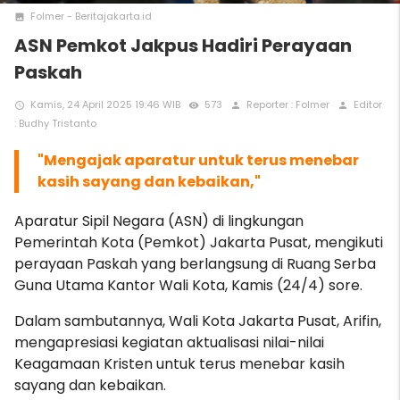
Folmer - Beritajakarta.id
photo
ASN Pemkot Jakpus Hadiri Perayaan
Paskah
Kamis, 24 April 2025 19:46 WIB
573
Reporter : Folmer
Editor
access_time
remove_red_eye
person
person
: Budhy Tristanto
"M
engajak aparatur untuk terus menebar
kasih sayang dan kebaikan,"
Aparatur Sipil Negara (ASN) di lingkungan
Pemerintah Kota (Pemkot) Jakarta Pusat, mengikuti
perayaan Paskah yang berlangsung di Ruang Serba
Guna Utama Kantor Wali Kota, Kamis (24/4) sore.
Dalam sambutannya, Wali Kota Jakarta Pusat, Arifin,
mengapresiasi kegiatan aktualisasi nilai-nilai
Keagamaan Kristen untuk terus menebar kasih
sayang dan kebaikan.