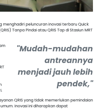
 menghadiri peluncuran inovasi terbaru Quick
QRIS) Tanpa Pindai atau QRIS Tap di Stasiun MRT
lam
"M
udah-mudahan
antreannya
MRT
menjadi jauh lebih
pendek,"
n
i.
 layanan QRIS yang tidak memerlukan pemindaian
 umum. Inovasi ini diharapkan dapat