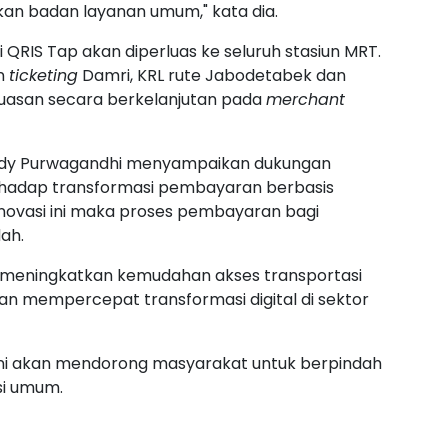
an badan layanan umum," kata dia.
 QRIS Tap akan diperluas ke seluruh stasiun MRT.
an
ticketing
Damri, KRL rute Jabodetabek dan
luasan secara berkelanjutan pada
merchant
udy Purwagandhi menyampaikan dukungan
hadap transformasi pembayaran berbasis
i inovasi ini maka proses pembayaran bagi
ah.
m meningkatkan kemudahan akses transportasi
dan mempercepat transformasi digital di sektor
 ini akan mendorong masyarakat untuk berpindah
si umum.