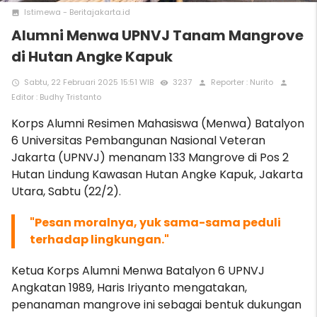
Istimewa - Beritajakarta.id
photo
Alumni Menwa UPNVJ Tanam Mangrove
di Hutan Angke Kapuk
Sabtu, 22 Februari 2025 15:51 WIB
3237
Reporter : Nurito
access_time
remove_red_eye
person
person
Editor : Budhy Tristanto
Korps Alumni Resimen Mahasiswa (Menwa) Batalyon
6 Universitas Pembangunan Nasional Veteran
Jakarta (UPNVJ) menanam 133 Mangrove di Pos 2
Hutan Lindung Kawasan Hutan Angke Kapuk, Jakarta
Utara, Sabtu (22/2).
"Pesan moralnya, yuk sama-sama peduli
terhadap lingkungan."
Ketua Korps Alumni Menwa Batalyon 6 UPNVJ
Angkatan 1989, Haris Iriyanto mengatakan,
penanaman mangrove ini sebagai bentuk dukungan