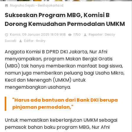
Nugroho Sejati - Beritajakarta.id
photo
Sukseskan Program MBG, Komisi B
Dorong Kemudahan Permodalan UMKM
Kamis, 09 Januari 2025 18:09 WIB
1750
Reporter : Dessy
access_time
remove_red_eye
person
Suciati
Editor : Andry
person
Anggota Komisi B DPRD DKI Jakarta, Nur Afni
menyampaikan, program Makan Bergizi Gratis
(MBG) tak hanya memberikan manfaat bagi siswa,
namun juga memberikan peluang bagi Usaha Mikro,
Kecil dan Menengah (UMKM) untuk
mengembangkan usahanya.
"Harus ada bantuan dari Bank DKI berupa
pinjaman permodalan,"
Untuk memastikan keberlanjutan UMKM sebagai
pemasok bahan baku program MBG, Nur Afni