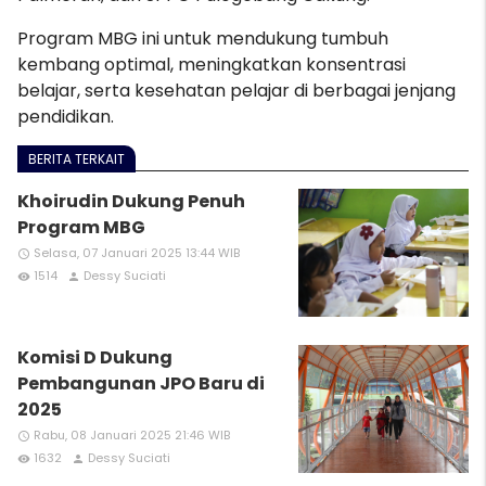
Program MBG ini untuk mendukung tumbuh
kembang optimal, meningkatkan konsentrasi
belajar, serta kesehatan pelajar di berbagai jenjang
pendidikan.
BERITA TERKAIT
Khoirudin Dukung Penuh
Program MBG
Selasa, 07 Januari 2025 13:44 WIB
access_time
1514
Dessy Suciati
remove_red_eye
person
Komisi D Dukung
Pembangunan JPO Baru di
2025
Rabu, 08 Januari 2025 21:46 WIB
access_time
1632
Dessy Suciati
remove_red_eye
person