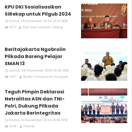
KPU DKI Sosialisasikan
SiRekap untuk Pilgub 2024
Kamis, 14 November 2024 22:21 WIB
access_time
1671
Aldi Geri Lumban Tobing
remove_red_eye
person
Beritajakarta Ngobrolin
Pilkada Bareng Pelajar
SMAN 13
Jumat, 08 November 2024 15:39 WIB
access_time
1437
Budhi Firmansyah Surapati
remove_red_eye
person
Teguh Pimpin Deklarasi
Netralitas ASN dan TNI-
Polri, Dukung Pilkada
Jakarta Berintegritas
Kamis, 14 November 2024 18:49 WIB
access_time
1549
Folmer
remove_red_eye
person