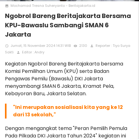
Mochamad Tresna Suheryanto - Beritajakarta.id
photo
Ngobrol Bareng Beritajakarta Bersama
KPU-Bawaslu Sambangi SMAN 6
Jakarta
Jumat, 15 November 2024 14:31 WIB
2130
Reporter : Tiyo Surya
access_time
remove_red_eye
person
Sakti
Editor : Andry
person
Kegiatan Ngobrol Bareng B
eritajakarta bersama
Komisi Pemilihan Umum (KPU) serta Badan
Pengawas Pemilu (Bawaslu) DKI Jakarta
menyambangi SMAN 6 Jakarta, Kramat Pela,
Kebayoran Baru, Jakarta Selatan.
"Ini merupakan sosialisasi kita yang ke 12
dari 13 sekolah,"
Dengan mengangkat tema "Peran Pemilih Pemula
Pada Pilkada DKI Jakarta Tahun 2024" kegiatan ini