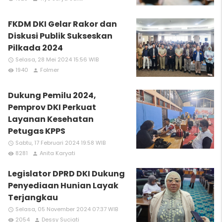
FKDM DKI Gelar Rakor dan
Diskusi Publik Sukseskan
Pilkada 2024
Selasa, 28 Mei 2024 15:56 WIB
access_time
1940
Folmer
remove_red_eye
person
Dukung Pemilu 2024,
Pemprov DKI Perkuat
Layanan Kesehatan
Petugas KPPS
Sabtu, 17 Februari 2024 19:58 WIB
access_time
8281
Anita Karyati
remove_red_eye
person
Legislator DPRD DKI Dukung
Penyediaan Hunian Layak
Terjangkau
Selasa, 05 November 2024 07:37 WIB
access_time
2054
Dessy Suciati
remove_red_eye
person