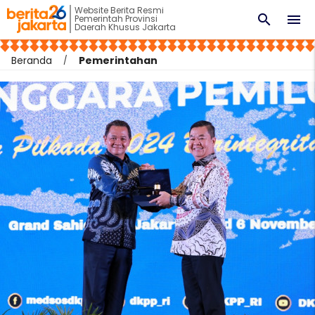
Website Berita Resmi
search
menu
Pemerintah Provinsi
Daerah Khusus Jakarta
Beranda
Pemerintahan