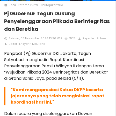
Reza Pratama Putra - Beritajakarta.id
photo
Pj Gubernur Teguh Dukung
Penyelenggaraan Pilkada Berintegritas
dan Beretika
Selasa, 05 November 2024 13:36 WIB
1525
Reporter : Folmer
access_time
remove_red_eye
person
Editor : Erikyanri Maulana
person
Penjabat (Pj) Gubernur DKI Jakarta, Teguh
Setyabudi menghadiri Rapat Koordinasi
Penyelenggaraan Pemilu Wilayah II dengan tema
“Wujudkan Pilkada 2024 Berintegritas dan Beretika”
di Grand Sahid Jaya, pada Selasa (5/11).
"Kami mengapresiasi Ketua DKPP beserta
jajarannya yang telah menginisiasi rapat
koordinasi hari ini,"
Dalam acara yang diselenggarakan Dewan