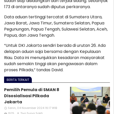
sudah siap disidangkan dan terjadi sidang. Sebanyak
173 di antaranya sudah diputus perkaranya.
Data aduan tertinggi tercatat di Sumatera Utara,
Jawa Barat, Jawa Timur, Sumatera Selatan, Papua
Pegunungan, Papua Tengah, Sulawesi Selatan, Aceh,
Papua, dan Jawa Tengah.
“Untuk DKI Jakarta sendiri berada di urutan 26. Ada
delapan aduan saja bersama dengan Kepulauan
Riau. Data ini menunjukkan kesadaran masyarakat
sudah semakin tinggi akan pengawasan dalam
proses Pilkada,” tandas David.
BERITA TERKAIT
Pemilih Pemula di SMAN 8
Disosialisasi Pilkada
Jakarta
Senin, 04 November 2024 16:17 WIB
access_time
1925
Tiyo Surya Sakti
remove_red_eye
person