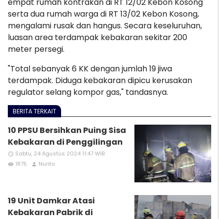
empat rumah kontrakan di RT 12/02 Kebon Kosong
serta dua rumah warga di RT 13/02 Kebon Kosong,
mengalami rusak dan hangus. Secara keseluruhan,
luasan area terdampak kebakaran sekitar 200
meter persegi.
"Total sebanyak 6 KK dengan jumlah 19 jiwa
terdampak. Diduga kebakaran dipicu kerusakan
regulator selang kompor gas," tandasnya.
BERITA TERKAIT
10 PPSU Bersihkan Puing Sisa
Kebakaran di Penggilingan
Sabtu, 24 Agustus 2024 11:47 WIB
access_time
1875
Nurito
remove_red_eye
person
19 Unit Damkar Atasi
Kebakaran Pabrik di