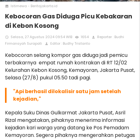
Istimewa - Beritajakarta.id
photo
Kebocoran Gas Diduga Picu Kebakaran
di Kebon Kosong
Selasa, 27 Agustus 2024 09:54 WIB
1654
Reporter : Budhi
access_time
remove_red_eye
person
Firmansyah Surapati
Editor : Budhy Tristanto
person
Kebocoran selang kompor gas diduga jadi pemicu
terbakarnya empat rumah kontrakan di RT 12/02
Kelurahan Kebon Kosong, Kemayoran, Jakarta Pusat,
Selasa (27/8) pukul 05.50 tadi pagi.
"Api berhasil dilokalisir satu jam setelah
kejadian,"
Kepala Suku Dinas Gulkarmat Jakarta Pusat, Asril
Rizal mengatakan, pihaknya menerima informasi
kejadian kari warga yang datang ke Pos Pemadam
Kemayoran. Segera pihaknya mengerahkan petugas