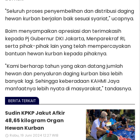
"Seluruh
proses penyembelihan dan distribusi daging
hewan kurban berjalan baik sesuai syariat
," ucapnya.
Boim menyampaikan apresiasi dan terimakasih
kepada Pj Gubernur DKI Jakarta, Menparekraf RI,
serta pihak-pihak lain yang telah mempercayakan
bantuan hewan kurban kepada pihaknya.
"Kami berharap tahun yang akan datang jumlah
hewan dan penyaluran daging kurban bisa lebih
banyak lagi. Sehingga keberadaan KAHMI Jaya
manfaatnya lebih nyata di masyarakat," tandasnya.
BERITA TERKAIT
Sudin KPKP Jakut Afkir
48,65 kilogram Organ
Hewan Kurban
Rabu, 19 Juni 2024 12:27 WIB
access_time