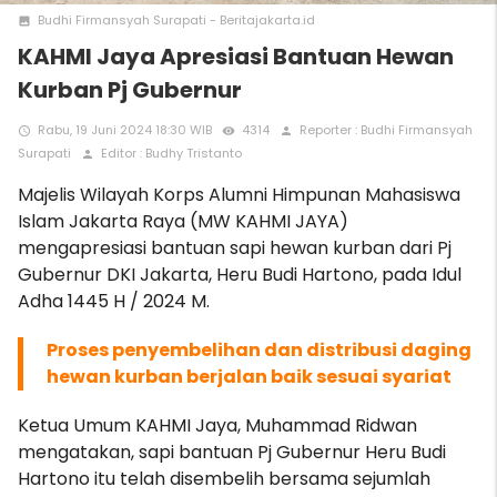
Budhi Firmansyah Surapati - Beritajakarta.id
photo
KAHMI Jaya Apresiasi Bantuan Hewan
Kurban Pj Gubernur
Rabu, 19 Juni 2024 18:30 WIB
4314
Reporter : Budhi Firmansyah
access_time
remove_red_eye
person
Surapati
Editor : Budhy Tristanto
person
Majelis Wilayah Korps Alumni Himpunan Mahasiswa
Islam Jakarta Raya (MW KAHMI JAYA)
mengapresiasi bantuan sapi hewan kurban dari Pj
Gubernur DKI Jakarta, Heru Budi Hartono, pada Idul
Adha 1445 H / 2024 M.
P
roses penyembelihan dan distribusi daging
hewan kurban berjalan baik sesuai syariat
Ketua Umum KAHMI Jaya, Muhammad Ridwan
mengatakan, sapi bantuan Pj Gubernur Heru Budi
Hartono itu telah disembelih bersama sejumlah