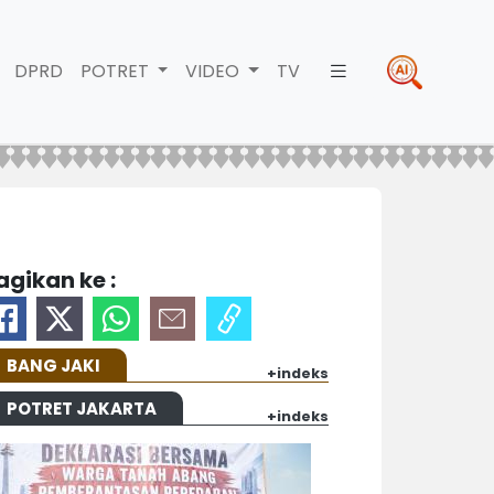
DPRD
POTRET
VIDEO
TV
agikan ke :
BANG JAKI
+indeks
POTRET JAKARTA
+indeks