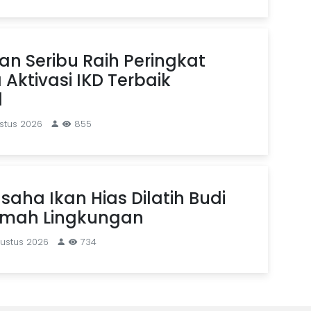
n Seribu Raih Peringkat
Aktivasi IKD Terbaik
l
stus 2026
855
saha Ikan Hias Dilatih Budi
mah Lingkungan
gustus 2026
734