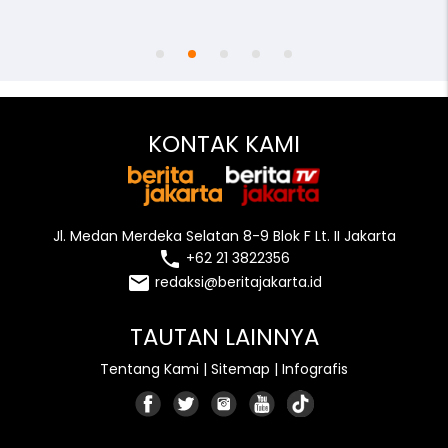
access_time
remove_red_eye
person
KONTAK KAMI
Jl. Medan Merdeka Selatan 8-9 Blok F Lt. II Jakarta
local_phone
+62 21 3822356
email
redaksi@beritajakarta.id
TAUTAN LAINNYA
Tentang Kami
|
Sitemap
|
Infografis