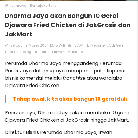
Istimewa - Beritajakarta.id
photo
Dharma Jaya akan Bangun 10 Gerai
Djawara Fried Chicken di JakGrosir dan
JakMart
Selasa, 19 Maret 2024 13:45 WIB
12764
Reporter : Aldi Geri
access_time
remove_red_eye
person
Lumban Tobing
Editor : Erikyanri Maulana
person
Perumda Dharma Jaya menggandeng Perumda
Pasar Jaya dalam upaya mempercepat ekspansi
bisnis komersial melalui
franchise
atau waralaba
Djawara Fried Chicken.
Tahap awal, kita akan bangun 10 gerai dulu
Rencananya, Dharma Jaya akan membuka 10 gerai
Djawara Fried Chicken di JakGrosir hingga JakMart.
Direktur Bisnis Perumda Dharma Jaya, Irwan