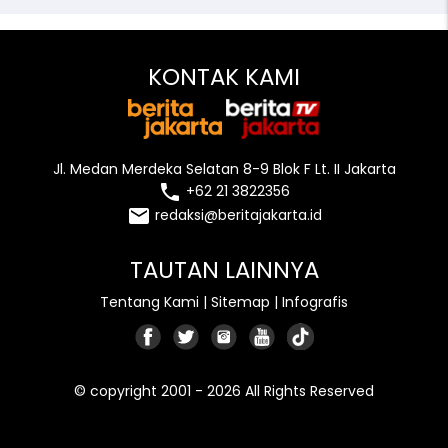
KONTAK KAMI
Jl. Medan Merdeka Selatan 8-9 Blok F Lt. II Jakarta
local_phone
+62 21 3822356
email
redaksi@beritajakarta.id
TAUTAN LAINNYA
Tentang Kami
|
Sitemap
|
Infografis
© copyright 2001 - 2026 All Rights Reserved