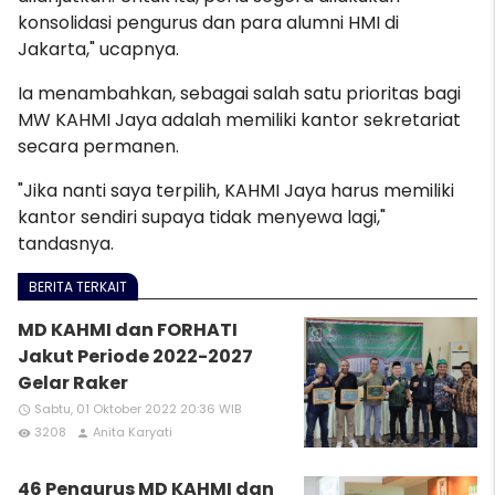
konsolidasi pengurus dan para alumni HMI di
Jakarta," ucapnya.
Ia menambahkan, sebagai salah satu prioritas bagi
MW KAHMI Jaya adalah memiliki kantor sekretariat
secara permanen.
"Jika nanti saya terpilih, KAHMI Jaya harus memiliki
kantor sendiri supaya tidak menyewa lagi,"
tandasnya.
BERITA TERKAIT
MD KAHMI dan FORHATI
Jakut Periode 2022-2027
Gelar Raker
Sabtu, 01 Oktober 2022 20:36 WIB
access_time
3208
Anita Karyati
remove_red_eye
person
46 Pengurus MD KAHMI dan