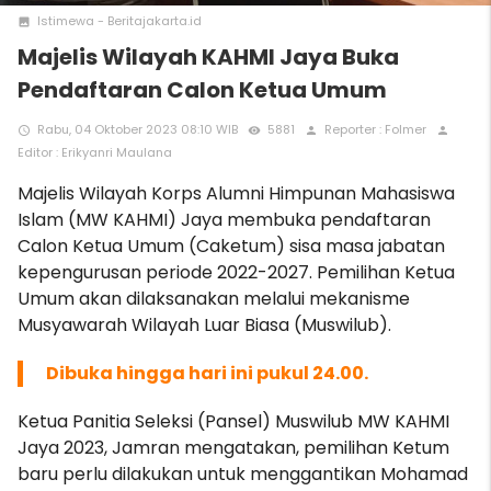
Istimewa - Beritajakarta.id
photo
Majelis Wilayah KAHMI Jaya Buka
Pendaftaran Calon Ketua Umum
Rabu, 04 Oktober 2023 08:10 WIB
5881
Reporter : Folmer
access_time
remove_red_eye
person
person
Editor : Erikyanri Maulana
Majelis Wilayah Korps Alumni Himpunan Mahasiswa
Islam
(MW KAHMI) Jaya membuka pendaftaran
Calon Ketua Umum (Caketum) sisa masa jabatan
kepengurusan periode 2022-2027. Pemilihan Ketua
Umum akan dilaksanakan melalui mekanisme
Musyawarah Wilayah Luar Biasa (Muswilub).
Dibuka hingga hari ini pukul 24.00.
Ketua Panitia Seleksi (Pansel) Muswilub MW KAHMI
Jaya 2023, Jamran mengatakan, pemilihan Ketum
baru perlu dilakukan untuk menggantikan Mohamad