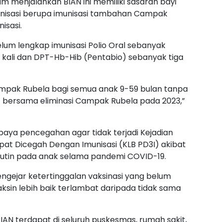
am menjalankan BIAN ini memiliki sasaran bayi
munisasi berupa imunisasi tambahan Campak
isasi.
elum lengkap imunisasi Polio Oral sebanyak
u kali dan DPT-Hb-Hib (Pentabio) sebanyak tiga
mpak Rubela bagi semua anak 9-59 bulan tanpa
at bersama eliminasi Campak Rubela pada 2023,”
ya pencegahan agar tidak terjadi Kejadian
pat Dicegah Dengan Imunisasi (KLB PD3I) akibat
 rutin pada anak selama pandemi COVID-19.
ngejar ketertinggalan vaksinasi yang belum
aksin lebih baik terlambat daripada tidak sama
AN terdapat di seluruh puskesmas, rumah sakit,