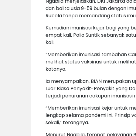
Ngabila menjelaskan, DKI Jakarta dal
dan balita usia 9-59 bulan dengan i
Rubela tanpa memandang status imun
Kemudian imunisasi kejar bagi yang b
empat kali, Polio Suntik sebanyak sat
kali.
“Memberikan imunisasi tambahan Ca
melihat status vaksinasi untuk melih
katanya.
Ia menyampaikan, BIAN merupakan upa
Luar Biasa Penyakit-Penyakit yang Da
terjadi penurunan cakupan imunisasi
“Memberikan imunisasi kejar untuk me
lengkap selama pandemi ini. Prinsip v
sekali,” terangnya.
Menurut Ngabila, tempat pelayanan BI