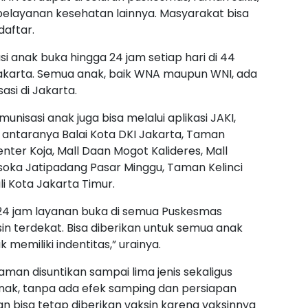
s pelayanan kesehatan lainnya. Masyarakat bisa
daftar.
i anak buka hingga 24 jam setiap hari di 44
karta. Semua anak, baik WNA maupun WNI, ada
asi di Jakarta.
nisasi anak juga bisa melalui aplikasi JAKI,
i antaranya Balai Kota DKI Jakarta, Taman
nter Koja, Mall Daan Mogot Kalideres, Mall
oka Jatipadang Pasar Minggu, Taman Kelinci
 Kota Jakarta Timur.
7x24 jam layanan buka di semua Puskesmas
n terdekat. Bisa diberikan untuk semua anak
memiliki indentitas,” urainya.
man disuntikan sampai lima jenis sekaligus
ak, tanpa ada efek samping dan persiapan
gan bisa tetap diberikan vaksin karena vaksinnya