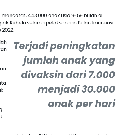
 mencatat, 443.000 anak usia 9-59 bulan di
ak Rubela selama pelaksanaan Bulan Imunisasi
 2022.
lah
Terjadi peningkatan
ran
jumlah anak yang
dan
divaksin dari 7.000
ata
menjadi 30.000
ak
anak per hari
g
ak