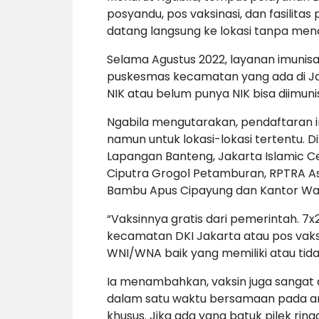
posyandu, pos vaksinasi, dan fasilita
datang langsung ke lokasi tanpa men
Selama Agustus 2022, layanan imunisas
puskesmas kecamatan yang ada di Ja
NIK atau belum punya NIK bisa diimunis
Ngabila mengutarakan, pendaftaran imu
namun untuk lokasi-lokasi tertentu. D
Lapangan Banteng, Jakarta Islamic Ce
Ciputra Grogol Petamburan, RPTRA As
Bambu Apus Cipayung dan Kantor Wali
“Vaksinnya gratis dari pemerintah. 
kecamatan DKI Jakarta atau pos vaksi
WNI/WNA baik yang memiliki atau tidak 
Ia menambahkan, vaksin juga sangat a
dalam satu waktu bersamaan pada an
khusus. Jika ada yang batuk pilek rin