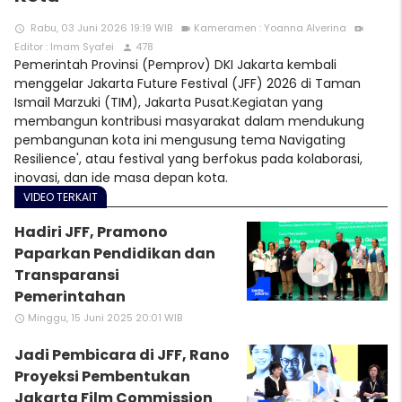
Rabu, 03 Juni 2026 19:19 WIB
Kameramen : Yoanna Alverina
access_time
videocam
video_call
Editor : Imam Syafei
478
person
Pemerintah Provinsi (Pemprov) DKI Jakarta kembali
menggelar Jakarta Future Festival (JFF) 2026 di Taman
Ismail Marzuki (TIM), Jakarta Pusat.Kegiatan yang
membangun kontribusi masyarakat dalam mendukung
pembangunan kota ini mengusung tema Navigating
Resilience', atau festival yang berfokus pada kolaborasi,
inovasi, dan ide masa depan kota.
VIDEO TERKAIT
Hadiri JFF, Pramono
play_circle_filled
Paparkan Pendidikan dan
Transparansi
Pemerintahan
Minggu, 15 Juni 2025 20:01 WIB
access_time
Jadi Pembicara di JFF, Rano
play_circle_filled
Proyeksi Pembentukan
Jakarta Film Commission