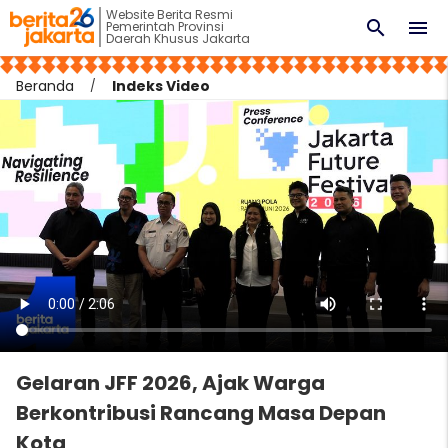
Website Berita Resmi
search
menu
Pemerintah Provinsi
Daerah Khusus Jakarta
Beranda
Indeks Video
Gelaran JFF 2026, Ajak Warga
Berkontribusi Rancang Masa Depan
Kota