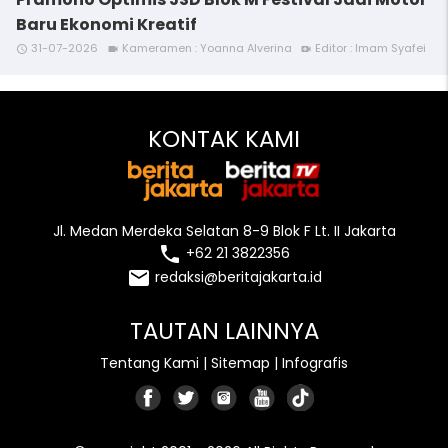
Baru Ekonomi Kreatif
31-07-2026
Kameramen : Yoanna Alverina
Editor : Imam Syafei
access_time
videocam
video_call
KONTAK KAMI
Jl. Medan Merdeka Selatan 8-9 Blok F Lt. II Jakarta
local_phone
+62 21 3822356
email
redaksi@beritajakarta.id
TAUTAN LAINNYA
Tentang Kami
|
Sitemap
|
Infografis