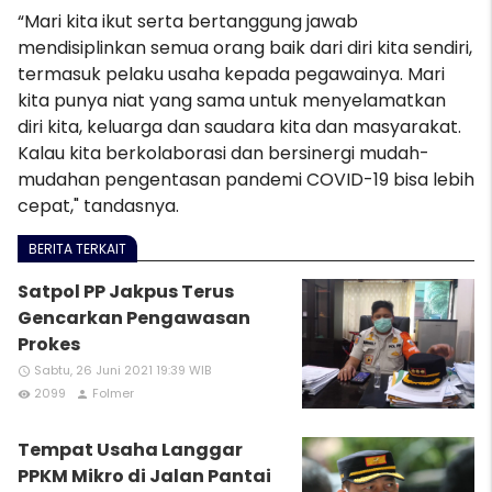
“Mari kita ikut serta bertanggung jawab
mendisiplinkan semua orang baik dari diri kita sendiri,
termasuk pelaku usaha kepada pegawainya. Mari
kita punya niat yang sama untuk menyelamatkan
diri kita, keluarga dan saudara kita dan masyarakat.
Kalau kita berkolaborasi dan bersinergi mudah-
mudahan pengentasan pandemi COVID-19 bisa lebih
cepat," tandasnya.
BERITA TERKAIT
Satpol PP Jakpus Terus
Gencarkan Pengawasan
Prokes
Sabtu, 26 Juni 2021 19:39 WIB
access_time
2099
Folmer
remove_red_eye
person
Tempat Usaha Langgar
PPKM Mikro di Jalan Pantai