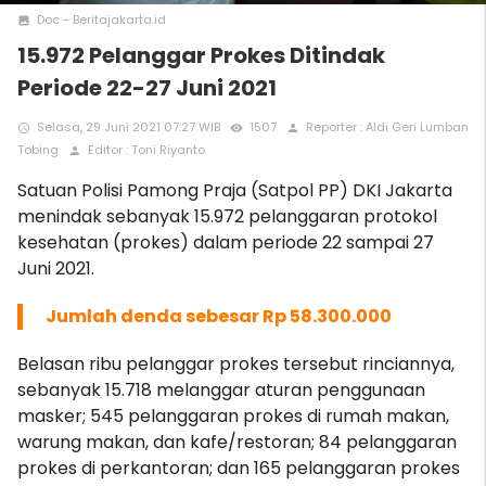
Doc - Beritajakarta.id
photo
15.972 Pelanggar Prokes Ditindak
Periode 22-27 Juni 2021
Selasa, 29 Juni 2021 07:27 WIB
1507
Reporter : Aldi Geri Lumban
access_time
remove_red_eye
person
Tobing
Editor : Toni Riyanto
person
Satuan Polisi Pamong Praja (Satpol PP) DKI Jakarta
menindak sebanyak 15.972 pelanggaran protokol
kesehatan (prokes) dalam periode 22 sampai 27
Juni 2021.
Jumlah denda sebesar Rp 58.300.000
Belasan ribu pelanggar prokes tersebut rinciannya,
sebanyak 15.718 melanggar aturan penggunaan
masker; 545 pelanggaran prokes di rumah makan,
warung makan, dan kafe/restoran; 84 pelanggaran
prokes di perkantoran; dan 165 pelanggaran prokes