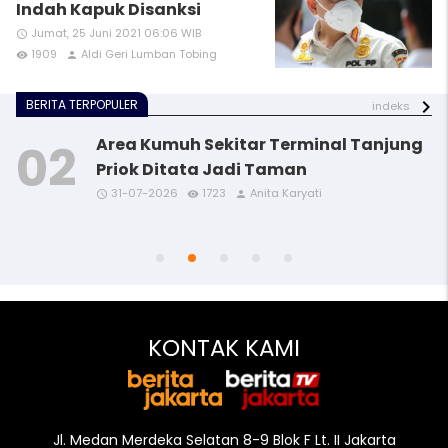
Indah Kapuk Disanksi
Jumat, 25 Juni 2021 06:06 WIB
access_time
1909
Aldi Geri Lumban Tobing
remove_red_eye
person
BERITA TERPOPULER
indeks
Area Kumuh Sekitar Terminal Tanjung
Priok Ditata Jadi Taman
31-07-2026
1723
Anita Karyati
access_time
access_time
access_time
access_time
remove_red_eye
remove_red_eye
remove_red_eye
remove_red_eye
person
person
person
person
access_time
remove_red_eye
person
KONTAK KAMI
Jl. Medan Merdeka Selatan 8-9 Blok F Lt. II Jakarta