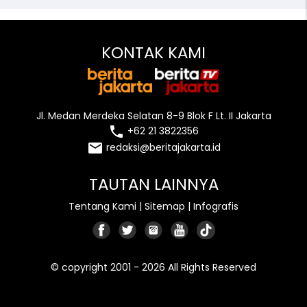
KONTAK KAMI
Jl. Medan Merdeka Selatan 8-9 Blok F Lt. II Jakarta
local_phone
+62 21 3822356
email
redaksi@beritajakarta.id
TAUTAN LAINNYA
Tentang Kami
|
Sitemap
|
Infografis
© copyright 2001 - 2026 All Rights Reserved