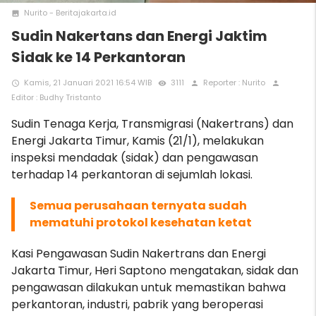
Nurito - Beritajakarta.id
photo
Sudin Nakertans dan Energi Jaktim
Sidak ke 14 Perkantoran
Kamis, 21 Januari 2021 16:54 WIB
3111
Reporter : Nurito
access_time
remove_red_eye
person
person
Editor : Budhy Tristanto
Sudin Tenaga Kerja, Transmigrasi (Nakertrans) dan
Energi Jakarta Timur, Kamis (21/1), melakukan
inspeksi mendadak (sidak) dan pengawasan
terhadap 14 perkantoran di sejumlah lokasi.
Semua perusahaan ternyata sudah
mematuhi protokol kesehatan ketat
Kasi Pengawasan Sudin Nakertrans dan Energi
Jakarta Timur, Heri Saptono mengatakan, sidak dan
pengawasan dilakukan untuk memastikan bahwa
perkantoran, industri, pabrik yang beroperasi