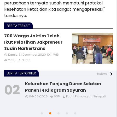
perusahaan ternyata sudah mematuhi protokol
kesehatan ketat dan kita sangat mengapresiasi,"
tandasnya.
BERITA TERKAIT
700 Warga Jaktim Telah
Ikut Pelatihan Jakpreneur
Sudin Narkertrans
Kamis, 31 Desember 2020 10:11 WIB
access_time
2736
Nurito
remove_red_eye
person
BERITA TERPOPULER
indeks
Kelurahan Tanjung Duren Selatan
Panen 14 Kilogram Sayuran
04-08-2026
905
Budhi Firmansyah Surapati
access_time
access_time
access_time
access_time
remove_red_eye
remove_red_eye
remove_red_eye
remove_red_eye
person
person
person
person
access_time
remove_red_eye
person