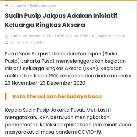
Istimewa - Beritajakarta.id
photo
Sudin Pusip Jakpus Adakan Inisiatif
Keluarga Ringkas Aksara
Kamis, 26 November 2020 18:16 WIB
2786
Reporter : Folmer
access_time
remove_red_eye
person
Editor : Toni Riyanto
person
Suku Dinas Perpustakaan dan Kearsipan (Sudin
Pusip) Jakarta Pusat menyelenggarakan kegiatan
Inisiatif Keluarga Ringkas Aksara (IKRA). Kegiatan
melibatkan kader PKK kelurahan dan diadakan mulai
23 November-23 Desember 2020.
Kota literasi dan berbudaya baca
Kepala Sudin Pusip Jakarta Pusat, Meti Lastri
mengatakan, IKRA bertujuan meningkatkan
pemanfaatan koleksi perpustakaan dan minat baca
masyarakat di masa pandemi COVID-19.