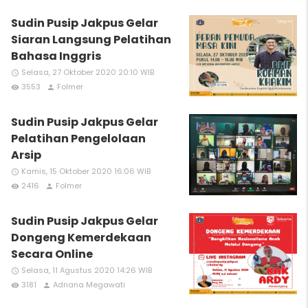
Sudin Pusip Jakpus Gelar
Siaran Langsung Pelatihan
Bahasa Inggris
Selasa, 27 Oktober 2020 20:10 WIB
access_time
3553
Folmer
remove_red_eye
person
Sudin Pusip Jakpus Gelar
Pelatihan Pengelolaan
Arsip
Kamis, 15 Oktober 2020 16:06 WIB
access_time
2416
Folmer
remove_red_eye
person
Sudin Pusip Jakpus Gelar
Dongeng Kemerdekaan
Secara Online
Selasa, 11 Agustus 2020 14:26 WIB
access_time
3181
Adriana Megawati
remove_red_eye
person