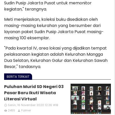
Sudin Pusip Jakarta Pusat
untuk memonitor
kegiatan," terangnya.
Meti menjelaskan, koleksi buku disediakan oleh
masing-masing kelurahan yang bersumber dari
layanan paket Sudin Pusip Jakarta Pusat masing-
masing 100 eksemplar.
"Pada kwartal IV, area lokasi yang dijadikan tempat
pelaksanaan kegiatan adalah Kelurahan Mangga
Dua Selatan, Kelurahan Galur dan Kelurahan Sawah
Besar," tandasnya.
BERITA TERKAIT
Puluhan Murid SD Negeri 03
Pasar Baru Ikuti Wisata
Literasi Virtual
Senin, 16 November 2020 12:36 WIB
access_time
2455
Folmer
remove_red_eye
person