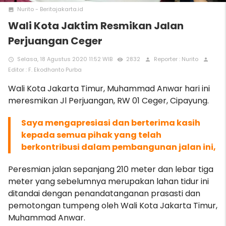
Nurito - Beritajakarta.id
photo
Wali Kota Jaktim Resmikan Jalan
Perjuangan Ceger
Selasa, 18 Agustus 2020 11:52 WIB
2832
Reporter : Nurito
access_time
remove_red_eye
person
person
Editor : F. Ekodhanto Purba
Wali Kota Jakarta Timur, Muhammad Anwar hari ini
meresmikan Jl Perjuangan, RW 01 Ceger, Cipayung.
Saya mengapresiasi dan berterima kasih
kepada semua pihak yang telah
berkontribusi dalam pembangunan jalan ini,
Peresmian jalan sepanjang 210 meter dan lebar tiga
meter yang sebelumnya merupakan lahan tidur ini
ditandai dengan penandatanganan prasasti dan
pemotongan tumpeng oleh Wali Kota Jakarta Timur,
Muhammad Anwar.