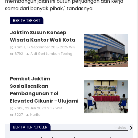
membangun jalan ini butuh perjuangan dan kerja
sama dari banyak pihak," tandasnya.
BERITA TERKAIT
Jaktim Susun Konsep
Wisata Kantor Wali Kota
Kamis, 17 September 2015 21:25 WIB
access_time
6792
Aldi Geri Lumban Tobing
remove_red_eye
person
Pemkot Jaktim
Sosialisasikan
Pembangunan Tol
Elevated Cikunir - Ulujami
Rabu, 22 Juli 2020 21:12 WIB
access_time
3227
Nurito
remove_red_eye
person
BERITA TERPOPULER
indeks