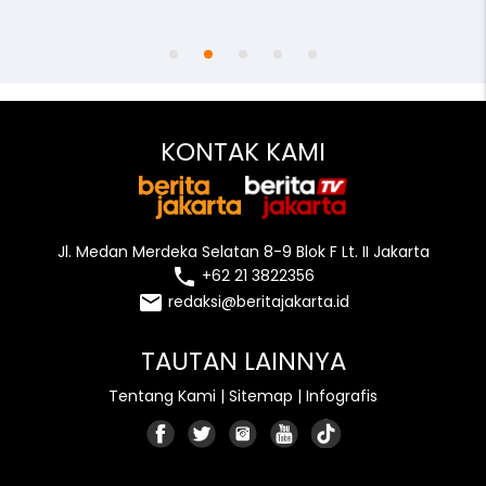
access_time
remove_red_eye
person
KONTAK KAMI
Jl. Medan Merdeka Selatan 8-9 Blok F Lt. II Jakarta
local_phone
+62 21 3822356
email
redaksi@beritajakarta.id
TAUTAN LAINNYA
Tentang Kami
|
Sitemap
|
Infografis