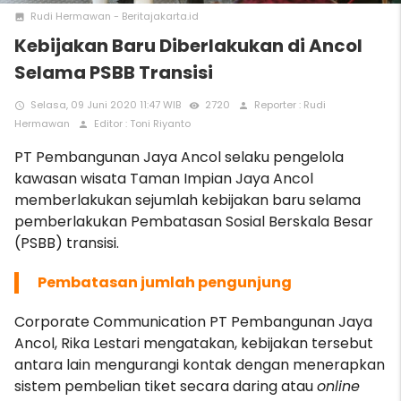
Rudi Hermawan - Beritajakarta.id
photo
Kebijakan Baru Diberlakukan di Ancol
Selama PSBB Transisi
Selasa, 09 Juni 2020 11:47 WIB
2720
Reporter : Rudi
access_time
remove_red_eye
person
Hermawan
Editor : Toni Riyanto
person
PT Pembangunan Jaya Ancol selaku pengelola
kawasan wisata Taman Impian Jaya Ancol
memberlakukan sejumlah kebijakan baru selama
pemberlakukan Pembatasan Sosial Berskala Besar
(PSBB) transisi.
Pembatasan jumlah pengunjung
Corporate Communication PT Pembangunan Jaya
Ancol, Rika Lestari mengatakan, kebijakan tersebut
antara lain mengurangi kontak dengan menerapkan
sistem pembelian tiket secara daring atau
online