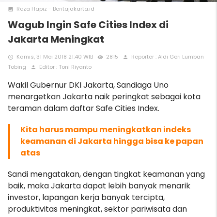
Reza Hapiz - Beritajakarta.id
photo
Wagub Ingin Safe Cities Index di
Jakarta Meningkat
Kamis, 31 Mei 2018 21:40 WIB
2815
Reporter : Aldi Geri Lumban
access_time
remove_red_eye
person
Tobing
Editor : Toni Riyanto
person
Wakil Gubernur DKI Jakarta, Sandiaga Uno
menargetkan Jakarta naik peringkat sebagai kota
teraman dalam daftar Safe Cities Index.
Kita harus mampu meningkatkan indeks
keamanan di Jakarta hingga bisa ke papan
atas
Sandi mengatakan, dengan tingkat keamanan yang
baik, maka Jakarta dapat lebih banyak menarik
investor, lapangan kerja banyak tercipta,
produktivitas meningkat, sektor pariwisata dan