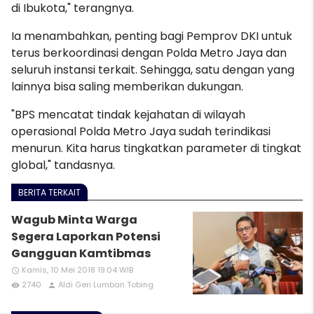
di Ibukota," terangnya.
Ia menambahkan, penting bagi Pemprov DKI untuk
terus berkoordinasi dengan Polda Metro Jaya dan
seluruh instansi terkait. Sehingga, satu dengan yang
lainnya bisa saling memberikan dukungan.
"BPS mencatat tindak kejahatan di wilayah
operasional Polda Metro Jaya sudah terindikasi
menurun. Kita harus tingkatkan parameter di tingkat
global," tandasnya.
BERITA TERKAIT
Wagub Minta Warga
Segera Laporkan Potensi
Gangguan Kamtibmas
Kamis, 10 Mei 2018 19:04 WIB
access_time
2740
Aldi Geri Lumban Tobing
remove_red_eye
person