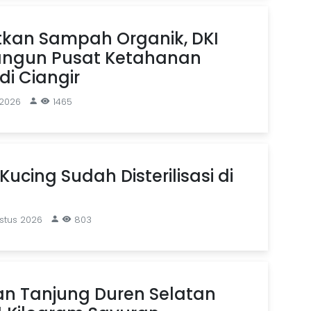
kan Sampah Organik, DKI
angun Pusat Ketahanan
i Ciangir
 2026
1465
Kucing Sudah Disterilisasi di
stus 2026
803
an Tanjung Duren Selatan