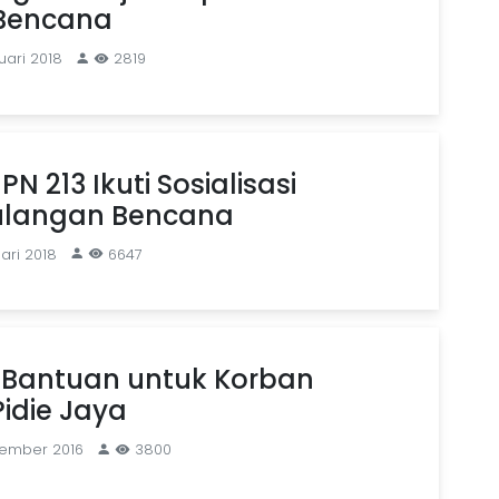
 Bencana
uari 2018
2819
N 213 Ikuti Sosialisasi
langan Bencana
ari 2018
6647
m Bantuan untuk Korban
idie Jaya
sember 2016
3800