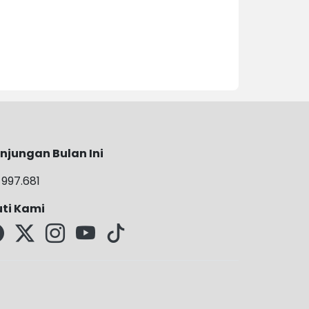
njungan Bulan Ini
997.681
uti Kami