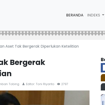
BERANDA
INDEKS
n Aset Tak Bergerak Diperlukan Ketelitian
B
ak Bergerak
tian
Lumban Tobing
Editor: Toni Riyanto
2797