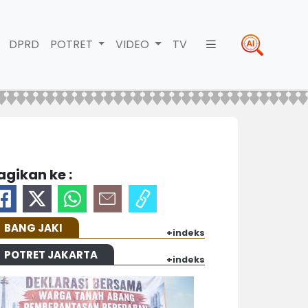
DPRD
POTRET
VIDEO
TV
agikan ke :
BANG JAKI
+indeks
POTRET JAKARTA
+indeks