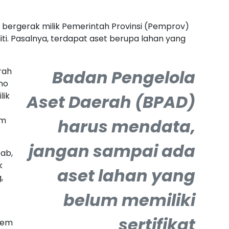
k bergerak milik Pemerintah Provinsi (Pemprov)
liti. Pasalnya, terdapat aset berupa lahan yang
rah
Badan Pengelola
no
lik
Aset Daerah (BPAD)
am
harus mendata,
jangan sampai ada
bab,
k
aset lahan yang
,
belum memiliki
sertifikat
tem