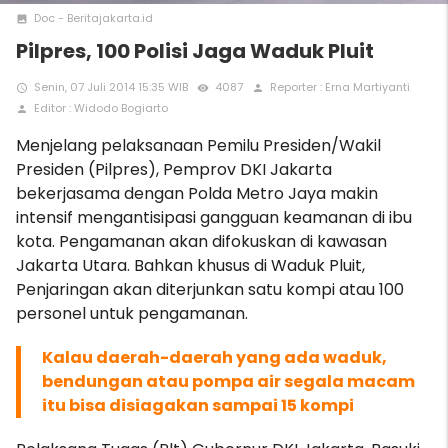
Doc - Beritajakarta.id
photo
Pilpres, 100 Polisi Jaga Waduk Pluit
Senin, 07 Juli 2014 15:35 WIB
4087
Reporter : Erna Martiyanti
access_time
remove_red_eye
person
Editor : Widodo Bogiarto
person
Menjelang pelaksanaan Pemilu Presiden/Wakil
Presiden (Pilpres), Pemprov DKI Jakarta
bekerjasama dengan Polda Metro Jaya makin
intensif mengantisipasi gangguan keamanan di ibu
kota. Pengamanan akan difokuskan di kawasan
Jakarta Utara. Bahkan khusus di Waduk Pluit,
Penjaringan akan diterjunkan satu kompi atau 100
personel untuk pengamanan.
Kalau daerah-daerah yang ada waduk,
bendungan atau pompa air segala macam
itu bisa disiagakan sampai 15 kompi