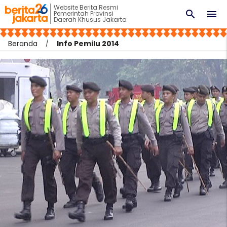
Website Berita Resmi
search
menu
Pemerintah Provinsi
Daerah Khusus Jakarta
Beranda
Info Pemilu 2014