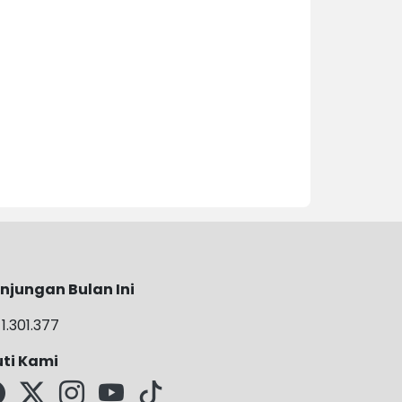
njungan Bulan Ini
1.301.377
uti Kami