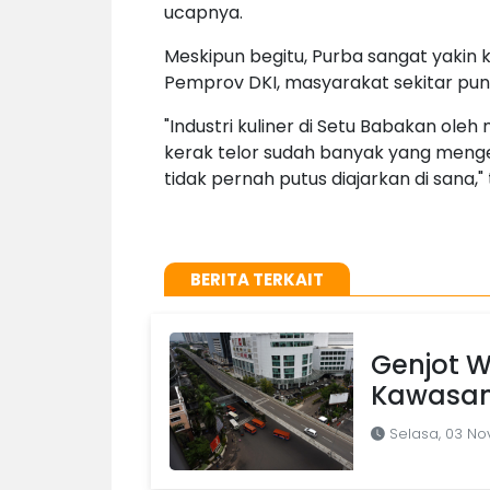
ucapnya.
Meskipun begitu, Purba sangat yakin 
Pemprov DKI, masyarakat sekitar pun
"Industri kuliner di Setu Babakan oleh
kerak telor sudah banyak yang menge
tidak pernah putus diajarkan di sana,"
BERITA TERKAIT
Genjot W
Kawasan
Selasa, 03 N