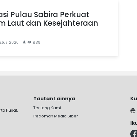
si Pulau Sabira Perkuat
em Laut dan Kesejahteraan
stus 2026
839
Tautan Lainnya
Ku
Tentang Kami
rta Pusat,
Pedoman Media Siber
Ik