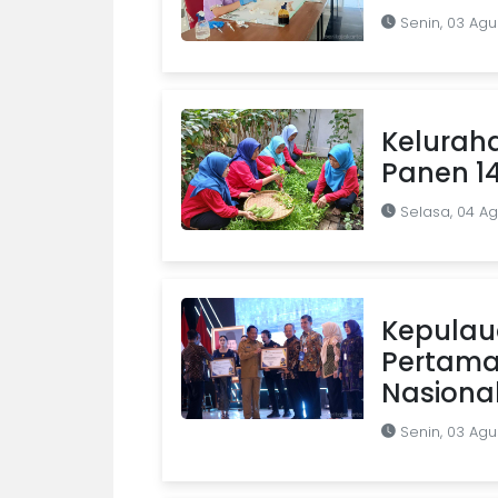
Senin, 03 Agu
Kelurah
Panen 1
Selasa, 04 A
Kepulaua
Pertama 
Nasiona
Senin, 03 Agu