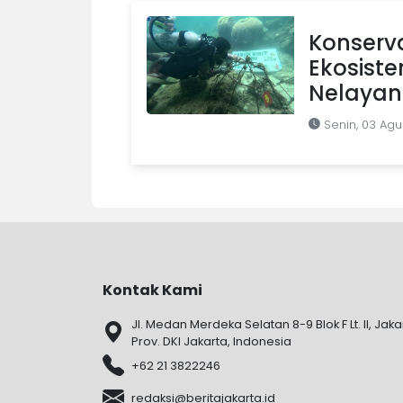
Konserva
Ekosist
Nelayan
Senin, 03 Agu
Kontak Kami
Jl. Medan Merdeka Selatan 8-9 Blok F Lt. II, Jaka
Prov. DKI Jakarta, Indonesia
+62 21 3822246
redaksi@beritajakarta.id