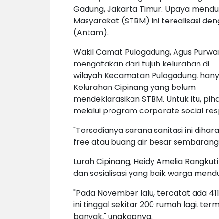
Gadung, Jakarta Timur. Upaya menduk
Masyarakat (STBM) ini terealisasi d
(Antam).
Wakil Camat Pulogadung, Agus Purwa
mengatakan dari tujuh kelurahan di
wilayah Kecamatan Pulogadung, han
Kelurahan Cipinang yang belum
mendeklarasikan STBM. Untuk itu, pi
melalui program corporate social resp
"Tersedianya sarana sanitasi ini dih
free atau buang air besar sembarangan
Lurah Cipinang, Heidy Amelia Rangkuti
dan sosialisasi yang baik warga mend
"Pada November lalu, tercatat ada 411
ini tinggal sekitar 200 rumah lagi, te
banyak," ungkapnya.