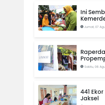
Ini Semb
Kemerde
Jumat, 07 Ag
Raperda
Propemp
Sabtu, 08 Ag
441 Ekor 
Jaksel