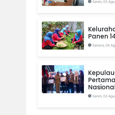
Senin, 03 Agu
Kelurah
Panen 1
Selasa, 04 A
Kepulaua
Pertama 
Nasiona
Senin, 03 Agu