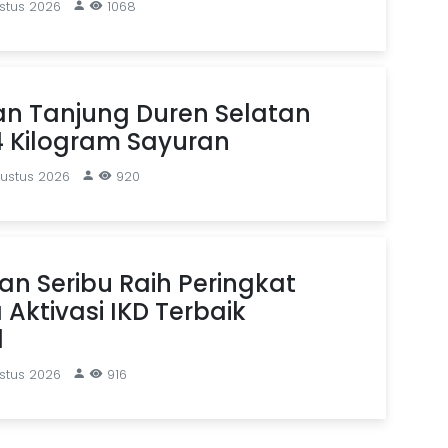
stus 2026
1068
an Tanjung Duren Selatan
4 Kilogram Sayuran
gustus 2026
920
n Seribu Raih Peringkat
Aktivasi IKD Terbaik
l
stus 2026
916