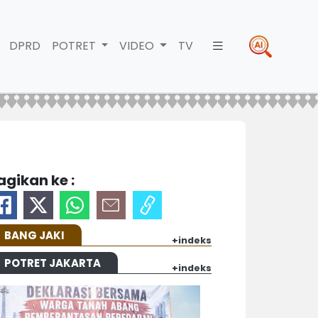
DPRD
POTRET
VIDEO
TV
agikan ke :
BANG JAKI
+indeks
POTRET JAKARTA
+indeks