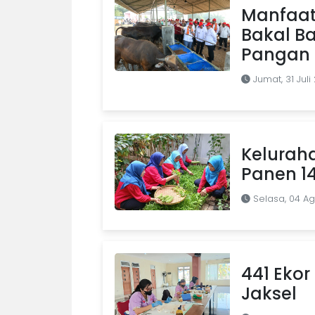
Manfaat
Bakal B
Pangan d
Jumat, 31 Juli
Kelurah
Panen 1
Selasa, 04 A
441 Ekor 
Jaksel