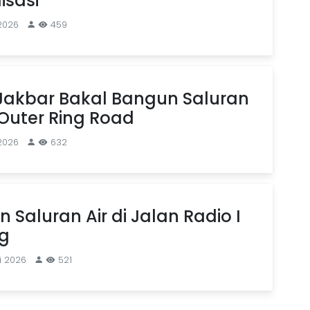
isasi
2026
459
Jakbar Bakal Bangun Saluran
 Outer Ring Road
2026
632
 Saluran Air di Jalan Radio I
g
i 2026
521