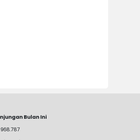
njungan Bulan Ini
968.787