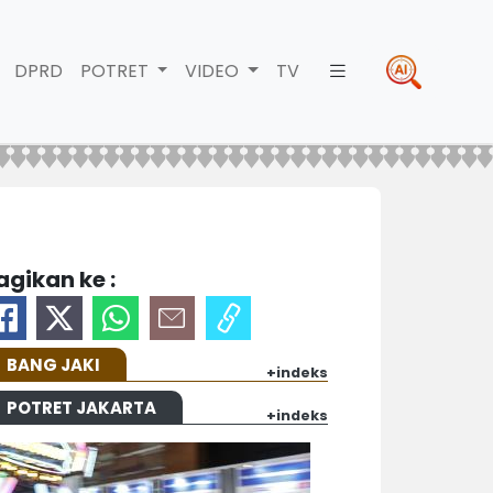
DPRD
POTRET
VIDEO
TV
agikan ke :
BANG JAKI
+indeks
POTRET JAKARTA
+indeks