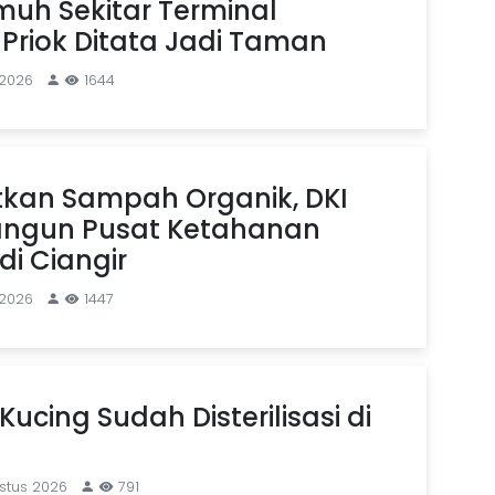
uh Sekitar Terminal
Priok Ditata Jadi Taman
 2026
1644
kan Sampah Organik, DKI
angun Pusat Ketahanan
i Ciangir
 2026
1447
Kucing Sudah Disterilisasi di
stus 2026
791