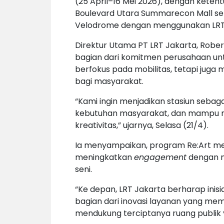
(25 April–16 Mei 2026), dengan ketent
Boulevard Utara Summarecon Mall sert
Velodrome dengan menggunakan LRT 
Direktur Utama PT LRT Jakarta, Robert
bagian dari komitmen perusahaan un
berfokus pada mobilitas, tetapi jug
bagi masyarakat.
“Kami ingin menjadikan stasiun sebaga
kebutuhan masyarakat, dan mampu 
kreativitas,” ujarnya, Selasa (21/4).
Ia menyampaikan, program Re:Art men
meningkatkan
engagement
dengan m
seni.
“Ke depan, LRT Jakarta berharap inis
bagian dari inovasi layanan yang me
mendukung terciptanya ruang publik y