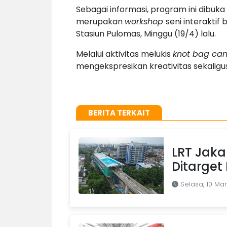
Sebagai informasi, program ini dibuk
merupakan
workshop
seni interaktif
Stasiun Pulomas, Minggu (19/4) lalu.
Melalui aktivitas melukis
knot bag ca
mengekspresikan kreativitas sekali
BERITA TERKAIT
LRT Jak
Ditarget
Selasa, 10 Ma