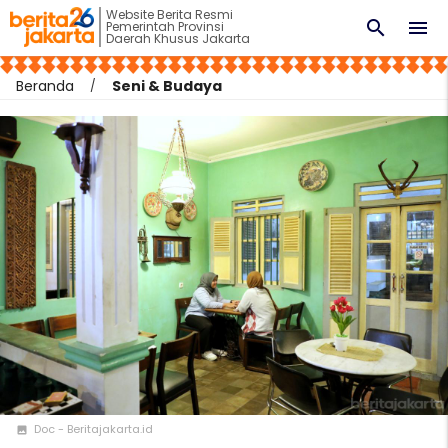
Website Berita Resmi
search
menu
Pemerintah Provinsi
Daerah Khusus Jakarta
Beranda
Seni & Budaya
Doc - Beritajakarta.id
photo