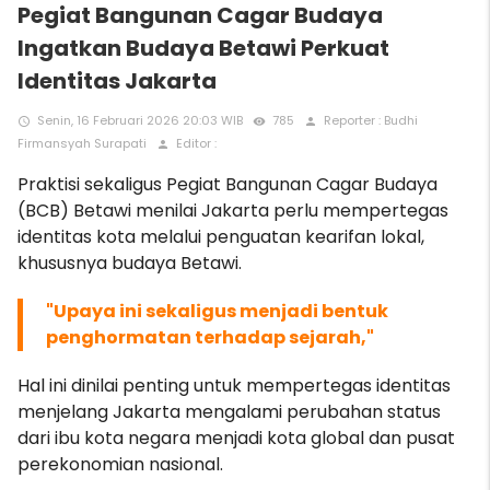
Pegiat Bangunan Cagar Budaya
Ingatkan Budaya Betawi Perkuat
Identitas Jakarta
Senin, 16 Februari 2026 20:03 WIB
785
Reporter : Budhi
access_time
remove_red_eye
person
Firmansyah Surapati
Editor :
person
Praktisi sekaligus Pegiat Bangunan Cagar Budaya
(BCB) Betawi menilai Jakarta perlu mempertegas
identitas kota melalui penguatan kearifan lokal,
khususnya budaya Betawi.
"Upaya ini sekaligus menjadi bentuk
penghormatan terhadap sejarah,"
Hal ini dinilai penting untuk mempertegas identitas
menjelang Jakarta mengalami perubahan status
dari ibu kota negara menjadi kota global dan pusat
perekonomian nasional.