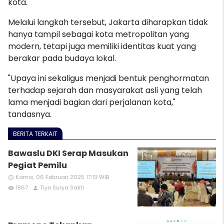
kota.
Melalui langkah tersebut, Jakarta diharapkan tidak
hanya tampil sebagai kota metropolitan yang
modern, tetapi juga memiliki identitas kuat yang
berakar pada budaya lokal.
"Upaya ini sekaligus menjadi bentuk penghormatan
terhadap sejarah dan masyarakat asli yang telah
lama menjadi bagian dari perjalanan kota,"
tandasnya.
BERITA TERKAIT
Bawaslu DKI Serap Masukan
Pegiat Pemilu
Kamis, 06 Februari 2025 17:13 WIB
access_time
1867
Tiyo Surya Sakti
remove_red_eye
person