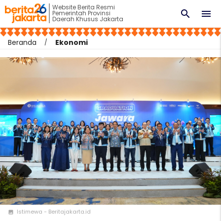
Website Berita Resmi
search
menu
Pemerintah Provinsi
Daerah Khusus Jakarta
Beranda
Ekonomi
Istimewa - Beritajakarta.id
photo