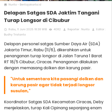
Nurito - Beritajakarta.id
photo
Delapan Satgas SDA Jaktim Tangani
Turap Longsor di Cibubur
Rabu, 11 Juni 2025 18:38 WIB
4082
Reporter : Nurito
Editor :
access_time
remove_red_eye
person
person
Budhy Tristanto
Delapan personel satgas Sumber Daya Air (SDA)
Jakarta Timur, Rabu (11/6), dikerahkan untuk
penanganan turap longsor di Jalan Taruna 1 Barat
RT 18/5 Cibubur, Ciracas. Penanganan dilakukan
dengan memasang dolken dan karung pasir.
"Untuk sementara kita pasangi dolken dan
karung pasir agar tidak terjadi longsor
susulan,"
Koordinator Satgas SDA Kecamatan Ciracas, Deby
menjelaskan, turap Kali Cipinang sepanjang enam