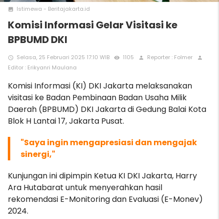
Istimewa - Beritajakarta.id
photo
Komisi Informasi Gelar Visitasi ke
BPBUMD DKI
Selasa, 25 Februari 2025 17:10 WIB
1105
Reporter : Folmer
access_time
remove_red_eye
person
person
Editor : Erikyanri Maulana
Komisi Informasi (KI) DKI Jakarta melaksanakan
visitasi ke Badan Pembinaan Badan Usaha Milik
Daerah (BPBUMD) DKI Jakarta di Gedung Balai Kota
Blok H Lantai 17, Jakarta Pusat.
"
Saya ingin mengapresiasi dan mengajak
sinergi,"
Kunjungan ini dipimpin Ketua KI DKI Jakarta, Harry
Ara Hutabarat untuk menyerahkan hasil
rekomendasi E-Monitoring dan Evaluasi (E-Monev)
2024.