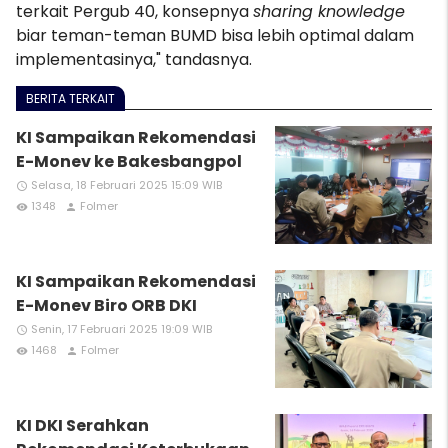
terkait Pergub 40, konsepnya
sharing knowledge
biar teman-teman BUMD bisa lebih optimal dalam
implementasinya," tandasnya.
BERITA TERKAIT
KI Sampaikan Rekomendasi
E-Monev ke Bakesbangpol
Selasa, 18 Februari 2025 15:09 WIB
access_time
1348
Folmer
remove_red_eye
person
KI Sampaikan Rekomendasi
E-Monev Biro ORB DKI
Senin, 17 Februari 2025 19:09 WIB
access_time
1468
Folmer
remove_red_eye
person
KI DKI Serahkan