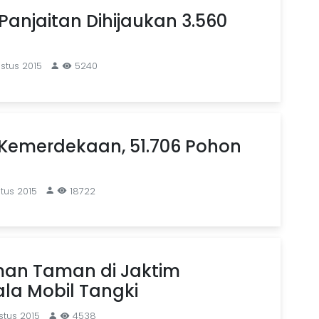
 Panjaitan Dihijaukan 3.560
stus 2015
5240
Kemerdekaan, 51.706 Pohon
tus 2015
18722
man Taman di Jaktim
la Mobil Tangki
stus 2015
4538