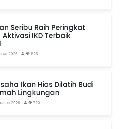
n Seribu Raih Peringkat
Aktivasi IKD Terbaik
l
stus 2026
825
saha Ikan Hias Dilatih Budi
mah Lingkungan
gustus 2026
720