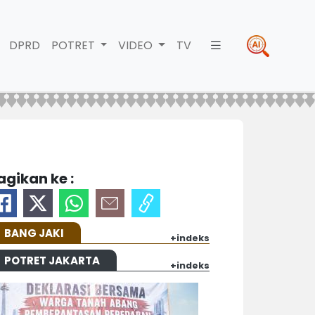
DPRD
POTRET
VIDEO
TV
agikan ke :
BANG JAKI
+indeks
POTRET JAKARTA
+indeks