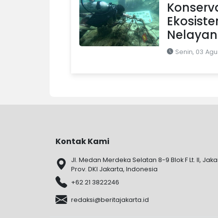
Konserva
Ekosist
Nelayan
Senin, 03 Agu
Kontak Kami
Jl. Medan Merdeka Selatan 8-9 Blok F Lt. II, Jaka
Prov. DKI Jakarta, Indonesia
+62 21 3822246
redaksi@beritajakarta.id