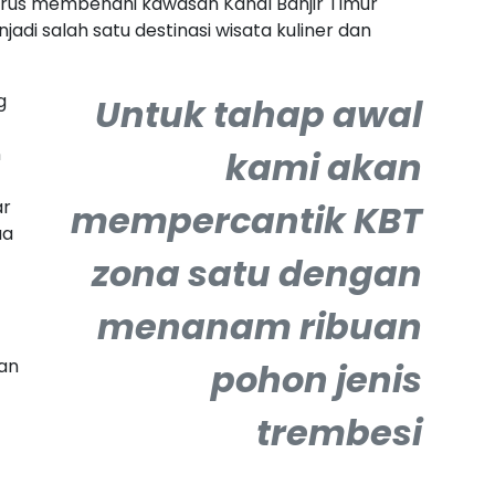
erus membenahi kawasan Kanal Banjir Timur
adi salah satu destinasi wisata kuliner dan
g
Untuk tahap awal
n
kami akan
ar
mempercantik KBT
ua
zona satu dengan
menanam ribuan
han
pohon jenis
trembesi