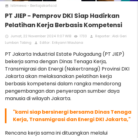
Istimewa - Beritajakarta.id
photo
PT JIEP - Pemprov DKI Siap Hadirkan
Pelatihan Kerja Berbasis Kompetensi
Jumat, 22 November 2024 11:07 WIB
1733
Reporter : Aldi Geri
access_time
remove_red_eye
person
Lumban Tobing
Editor : Erikyanri Maulana
person
PT Jakarta Industrial Estate Pulogadung (PT JIEP)
bekerja sama dengan Dinas Tenaga Kerja,
Transmigrasi dan Energi (Nakertransgi) Provinsi DKI
Jakarta akan melaksanakan pelatihan kerja
berbasis kompetensi dalam rangka mendorong
pengembangan dan penyerapan sumber daya
manusia di wilayah Jakarta.
"kami siap bersinergi bersama Dinas Tenaga
Kerja, Transmigrasi
dan Energi DKI Jakarta,"
Rencana kerja sama ini dituangkan melalui