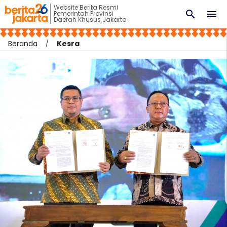
Website Berita Resmi
search
menu
Pemerintah Provinsi
Daerah Khusus Jakarta
Beranda
Kesra