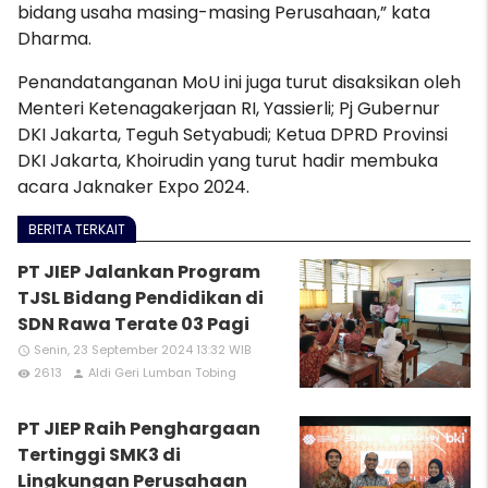
bidang usaha masing-masing Perusahaan,” kata
Dharma.
Penandatanganan MoU ini juga turut disaksikan oleh
Menteri Ketenagakerjaan RI, Yassierli; Pj Gubernur
DKI Jakarta, Teguh Setyabudi; Ketua DPRD Provinsi
DKI Jakarta, Khoirudin yang turut hadir membuka
acara Jaknaker Expo 2024.
BERITA TERKAIT
PT JIEP Jalankan Program
TJSL Bidang Pendidikan di
SDN Rawa Terate 03 Pagi
Senin, 23 September 2024 13:32 WIB
access_time
2613
Aldi Geri Lumban Tobing
remove_red_eye
person
PT JIEP Raih Penghargaan
Tertinggi SMK3 di
Lingkungan Perusahaan