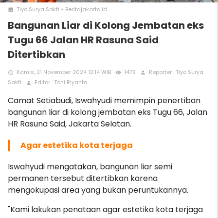
Tiyo Surya Sakti - Beritajakarta.id
photo
Bangunan Liar di Kolong Jembatan eks
Tugu 66 Jalan HR Rasuna Said
Ditertibkan
Kamis, 21 November 2024 12:14 WIB
1479
Reporter : Tiyo Surya
access_time
remove_red_eye
person
Sakti
Editor : Toni Riyanto
person
Camat Setiabudi, Iswahyudi memimpin penertiban
bangunan liar di kolong jembatan eks Tugu 66, Jalan
HR Rasuna Said, Jakarta Selatan.
A
gar estetika kota terjaga
Iswahyudi mengatakan, bangunan liar semi
permanen tersebut ditertibkan karena
mengokupasi area yang bukan peruntukannya.
"Kami lakukan penataan agar estetika kota terjaga