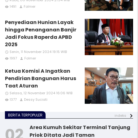
Rabu, 06 November 2024 21:54 WIB
access_time
1491
Folmer
remove_red_eye
person
Penyediaan Hunian Layak
hingga Penanganan Banjir
Jadi Fokus Raperda APBD
2025
Senin, 11 November 2024 19:15 WIB
access_time
1997
Folmer
remove_red_eye
person
Ketua Komisi A Ingatkan
Pendirian Bangunan Harus
Taat Aturan
Selasa, 12 November 2024 16:06 WIB
access_time
1377
Dessy Suciati
remove_red_eye
person
BERITA TERPOPULER
indeks
Area Kumuh Sekitar Terminal Tanjung
Priok Ditata Jadi Taman