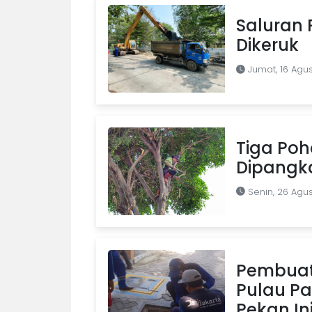
Saluran
Dikeruk
Jumat, 16 Agu
Tiga Poho
Dipangk
Senin, 26 Agu
Pembuat
Pulau P
Pekan In