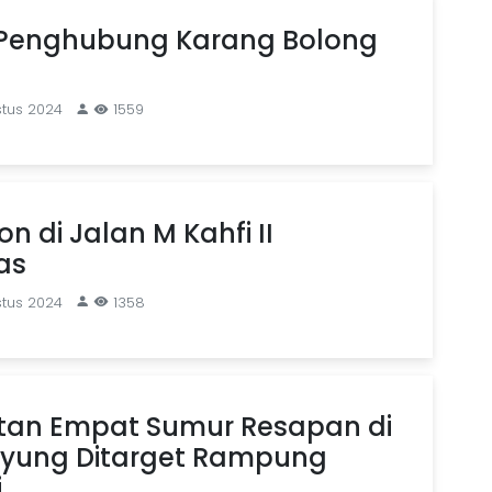
 Penghubung Karang Bolong
stus 2024
1559
n di Jalan M Kahfi II
as
stus 2024
1358
an Empat Sumur Resapan di
ayung Ditarget Rampung
i