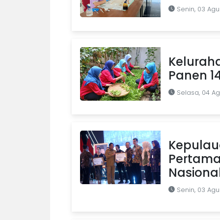
Senin, 03 Agu
Kelurah
Panen 1
Selasa, 04 A
Kepulaua
Pertama 
Nasiona
Senin, 03 Agu