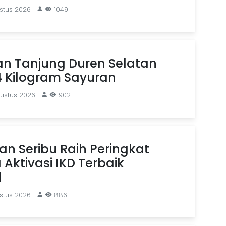
stus 2026
1049
an Tanjung Duren Selatan
4 Kilogram Sayuran
gustus 2026
902
n Seribu Raih Peringkat
Aktivasi IKD Terbaik
l
stus 2026
886