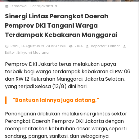
Istimewa - Beritajakarta.id
photo
Sinergi Lintas Perangkat Daerah
Pemprov DKI Tangani Warga
Terdampak Kebakaran Manggarai
Rabu, 14 Agustus 2024 19:37 WIB
2104
Reporter : Folmer
access_time
remove_red_eye
person
person
Editor : Erikyanri Maulana
Pemprov DKI Jakarta terus melakukan upaya
terbaik bagi warga terdampak kebakaran di RW 06
dan RW 12 Kelurahan Manggarai, Jakarta Selatan,
yang terjadi Selasa (13/8) dini hari.
"Bantuan lainnya juga datang,"
Penanganan dilakukan melalui sinergi lintas sektor
Perangkat Daerah Pemprov DKI Jakarta dengan
memprioritaskan kebutuhan dasar warga, seperti
sandang, pangan, sanitasi, dan sebagainya.