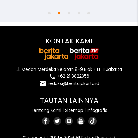
access_time
remove_red_eye
person
KONTAK KAMI
Jl. Medan Merdeka Selatan 8-9 Blok F Lt. II Jakarta
local_phone
+62 21 3822356
email
redaksi@beritajakarta.id
TAUTAN LAINNYA
Tentang Kami
|
Sitemap
|
Infografis
© copyright 2001 - 2026 All Rights Reserved