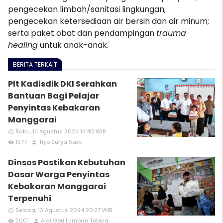
pengecekan limbah/sanitasi lingkungan;
pengecekan ketersediaan air bersih dan air minum;
serta paket obat dan pendampingan
trauma
healing
untuk anak-anak.
BERITA TERKAIT
Plt Kadisdik DKI Serahkan
Bantuan Bagi Pelajar
Penyintas Kebakaran
Manggarai
Rabu, 14 Agustus 2024 14:40 WIB
access_time
1977
Tiyo Surya Sakti
remove_red_eye
person
Dinsos Pastikan Kebutuhan
Dasar Warga Penyintas
Kebakaran Manggarai
Terpenuhi
Selasa, 13 Agustus 2024 20:27 WIB
access_time
2001
Aldi Geri Lumban Tobing
remove_red_eye
person