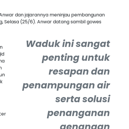
 Anwar dan jajarannya meninjau pembangunan
, Selasa (25/6). Anwar datang sambil gowes
W
aduk ini sangat
n
id
penting untuk
ma
h
resapan dan
gun
k
penampungan air
serta solusi
penanganan
ter
genangan