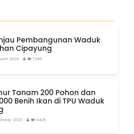
injau Pembangunan Waduk
ahan Cipayung
nuari 2024
7346
rnur Tanam 200 Pohon dan
.000 Benih Ikan di TPU Waduk
g
vember 2023
8405