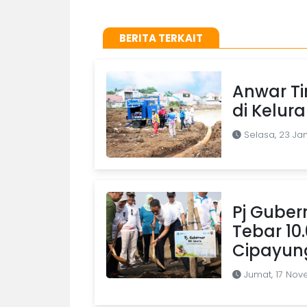
BERITA TERKAIT
Anwar T
di Kelur
Selasa, 23 Ja
Pj Gube
Tebar 10
Cipayun
Jumat, 17 No