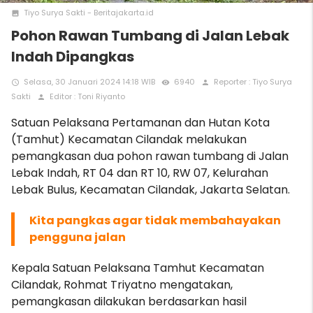
Tiyo Surya Sakti - Beritajakarta.id
photo
Pohon Rawan Tumbang di Jalan Lebak
Indah Dipangkas
Selasa, 30 Januari 2024 14:18 WIB
6940
Reporter : Tiyo Surya
access_time
remove_red_eye
person
Sakti
Editor : Toni Riyanto
person
Satuan Pelaksana Pertamanan dan Hutan Kota
(Tamhut) Kecamatan Cilandak melakukan
pemangkasan dua pohon rawan tumbang di Jalan
Lebak Indah, RT 04 dan RT 10, RW 07, Kelurahan
Lebak Bulus, Kecamatan Cilandak, Jakarta Selatan.
Kita pangkas agar tidak membahayakan
pengguna jalan
Kepala Satuan Pelaksana Tamhut Kecamatan
Cilandak, Rohmat Triyatno mengatakan,
pemangkasan dilakukan berdasarkan hasil