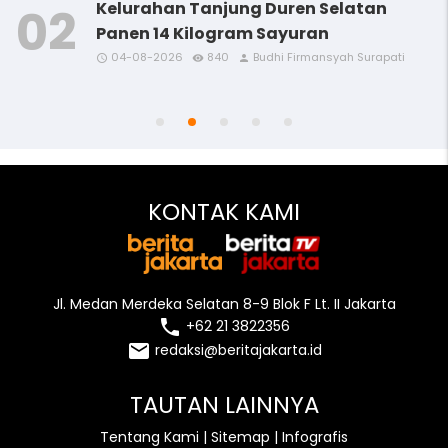
Kelurahan Tanjung Duren Selatan
Panen 14 Kilogram Sayuran
04-08-2026
840
Budhi Firmansyah Surapati
access_time
access_time
access_time
access_time
remove_red_eye
remove_red_eye
remove_red_eye
remove_red_eye
person
person
person
person
access_time
remove_red_eye
person
KONTAK KAMI
Jl. Medan Merdeka Selatan 8-9 Blok F Lt. II Jakarta
local_phone
+62 21 3822356
email
redaksi@beritajakarta.id
TAUTAN LAINNYA
Tentang Kami
|
Sitemap
|
Infografis