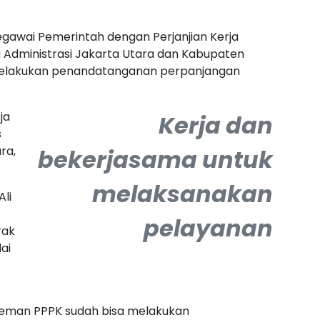
egawai Pemerintah dengan Perjanjian Kerja
a Administrasi Jakarta Utara dan Kabupaten
melakukan penandatanganan perpanjangan
ja
Kerja dan
s
ra,
bekerjasama untuk
melaksanakan
Ali
pelayanan
rak
ai
n-teman PPPK sudah bisa melakukan