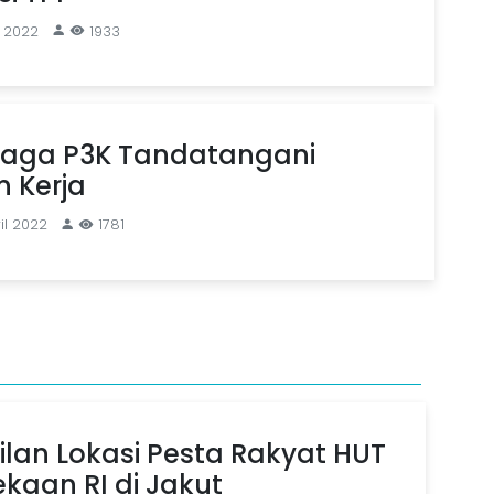
i 2022
1933
naga P3K Tandatangani
n Kerja
il 2022
1781
ilan Lokasi Pesta Rakyat HUT
kaan RI di Jakut