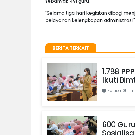
sebanyak 491 guru.
"Selama tiga hari kegiatan dibagi menj
pelayanan kelengkapan administrasi,"
BERITA TERKAIT
1.788 PP
Ikuti Bi
Selasa, 05 Jul
600 Guru
Sosialisa