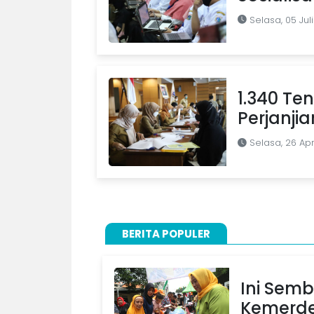
Selasa, 05 Jul
1.340 Te
Perjanjia
Selasa, 26 Apr
BERITA POPULER
Ini Semb
Kemerde