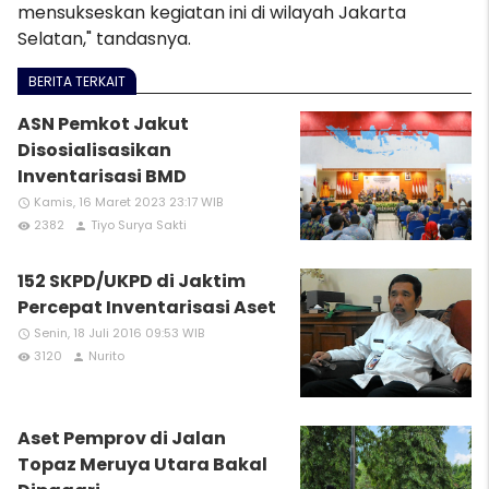
mensukseskan kegiatan ini di wilayah Jakarta
Selatan," tandasnya.
BERITA TERKAIT
ASN Pemkot Jakut
Disosialisasikan
Inventarisasi BMD
Kamis, 16 Maret 2023 23:17 WIB
access_time
2382
Tiyo Surya Sakti
remove_red_eye
person
152 SKPD/UKPD di Jaktim
Percepat Inventarisasi Aset
Senin, 18 Juli 2016 09:53 WIB
access_time
3120
Nurito
remove_red_eye
person
Aset Pemprov di Jalan
Topaz Meruya Utara Bakal