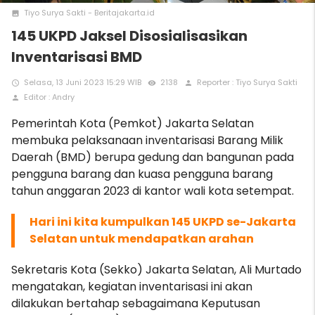
Tiyo Surya Sakti - Beritajakarta.id
photo
145 UKPD Jaksel Disosialisasikan
Inventarisasi BMD
Selasa, 13 Juni 2023 15:29 WIB
2138
Reporter : Tiyo Surya Sakti
access_time
remove_red_eye
person
Editor : Andry
person
Pemerintah Kota (Pemkot) Jakarta Selatan
membuka pelaksanaan
inventarisasi Barang Milik
Daerah (BMD) berupa gedung dan bangunan pada
pengguna barang dan kuasa pengguna barang
tahun anggaran 2023 di kantor wali kota setempat.
Hari ini kita kumpulkan 145 UKPD se-Jakarta
Selatan untuk mendapatkan arahan
Sekretaris Kota (Sekko) Jakarta Selatan, Ali Murtado
mengatakan, kegiatan inventarisasi ini akan
dilakukan bertahap sebagaimana Keputusan