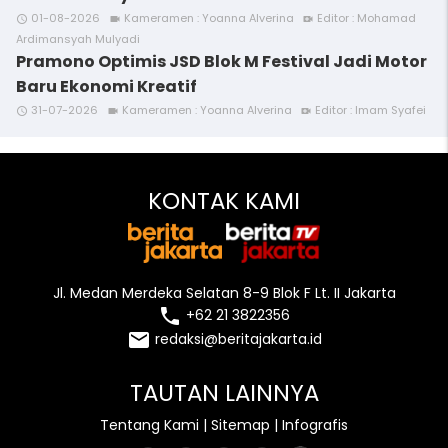
01-08-2026
Kameramen : Yoanna Alverina
Editor : Mohamad
access_time
videocam
video_call
Ardimansyah Mulyadi
Pramono Optimis JSD Blok M Festival Jadi Motor
Baru Ekonomi Kreatif
31-07-2026
Kameramen : Yoanna Alverina
Editor : Imam Syafei
access_time
videocam
video_call
KONTAK KAMI
Jl. Medan Merdeka Selatan 8-9 Blok F Lt. II Jakarta
local_phone
+62 21 3822356
email
redaksi@beritajakarta.id
TAUTAN LAINNYA
Tentang Kami
|
Sitemap
|
Infografis