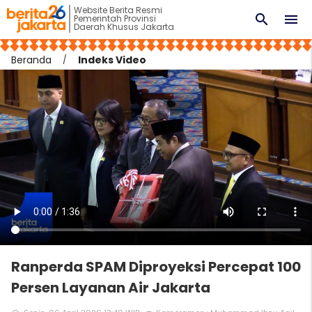
Website Berita Resmi
search
menu
Pemerintah Provinsi
Daerah Khusus Jakarta
Beranda
Indeks Video
Ranperda SPAM Diproyeksi Percepat 100
Persen Layanan Air Jakarta