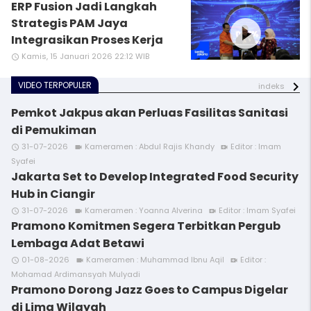
ERP Fusion Jadi Langkah
play_circle_filled
Strategis PAM Jaya
Integrasikan Proses Kerja
Kamis, 15 Januari 2026 22:12 WIB
access_time
VIDEO TERPOPULER
indeks
Pemkot Jakpus akan Perluas Fasilitas Sanitasi
di Pemukiman
31-07-2026
Kameramen : Abdul Rajis Khandy
Editor : Imam
access_time
videocam
video_call
Syafei
Jakarta Set to Develop Integrated Food Security
Hub in Ciangir
31-07-2026
Kameramen : Yoanna Alverina
Editor : Imam Syafei
access_time
videocam
video_call
Pramono Komitmen Segera Terbitkan Pergub
Lembaga Adat Betawi
01-08-2026
Kameramen : Muhammad Ibnu Aqil
Editor :
access_time
videocam
video_call
Mohamad Ardimansyah Mulyadi
Pramono Dorong Jazz Goes to Campus Digelar
di Lima Wilayah