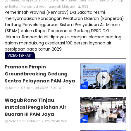
Senin, 06 April 2026 13:40 WIB
Kameramen : Muhammad Ibnu Aqil
access_time
videocam
Editor : Mohamad Ardimansyah Mulyadi
592
video_call
person
Pemerintah Provinsi (Pemprov) DKI Jakarta resmi
menyampaikan Rancangan Peraturan Daerah (Ranperda)
tentang Penyelenggaraan Sistem Penyediaan Air Minum
(SPAM) dalam Rapat Paripurna di Gedung DPRD DKI
Jakarta. Ranpenda ini diproyeksi menjadi elemen penting
dalam mendukung akselerasi 100 persen layanan air
perpipaan pada tahun 2029.
VIDEO TERKAIT
Pramono Pimpin
play_circle_filled
Groundbreaking Gedung
Sentra Pelayanan PAM Jaya
Kamis, 08 Januari 2026 13:30 WIB
access_time
Wagub Rano Tinjau
play_circle_filled
Instalasi Pengolahan Air
Buaran III PAM Jaya
Selasa, 25 Februari 2025 20:40 WIB
access_time