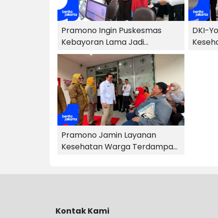
Pramono Ingin Puskesmas
DKI-Yo
Kebayoran Lama Jadi
Keseha
Percontohan Layanan
Media
Kesehatan
Pramono Jamin Layanan
Kesehatan Warga Terdampak
Penonaktifan PBI JK
Kontak Kami