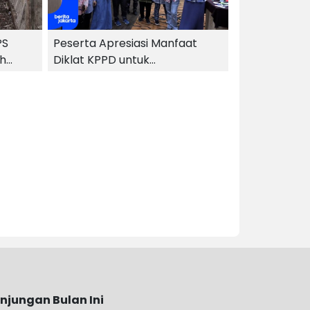
PS
Peserta Apresiasi Manfaat
ah
Diklat KPPD untuk
Kembangkan Potensi
njungan Bulan Ini