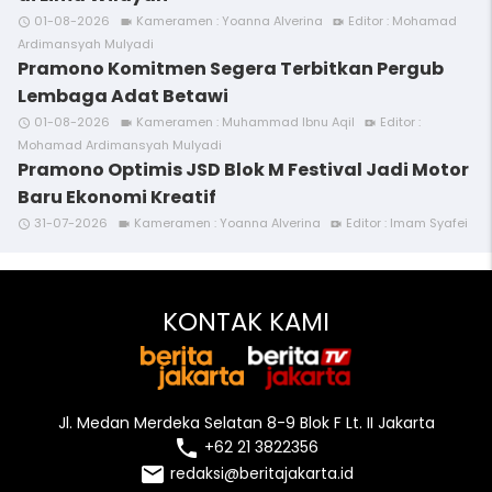
01-08-2026
Kameramen : Yoanna Alverina
Editor : Mohamad
access_time
videocam
video_call
Ardimansyah Mulyadi
Pramono Komitmen Segera Terbitkan Pergub
Lembaga Adat Betawi
01-08-2026
Kameramen : Muhammad Ibnu Aqil
Editor :
access_time
videocam
video_call
Mohamad Ardimansyah Mulyadi
Pramono Optimis JSD Blok M Festival Jadi Motor
Baru Ekonomi Kreatif
31-07-2026
Kameramen : Yoanna Alverina
Editor : Imam Syafei
access_time
videocam
video_call
KONTAK KAMI
Jl. Medan Merdeka Selatan 8-9 Blok F Lt. II Jakarta
local_phone
+62 21 3822356
email
redaksi@beritajakarta.id