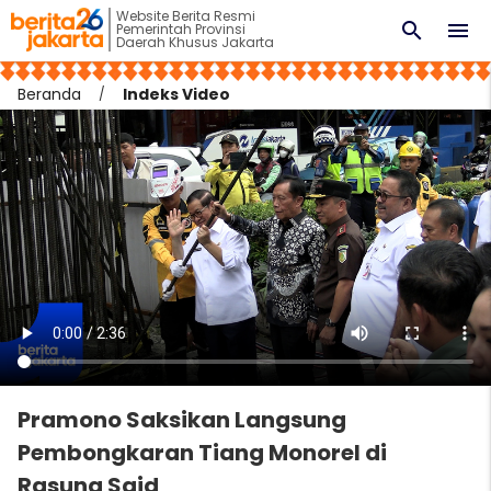
Website Berita Resmi
search
menu
Pemerintah Provinsi
Daerah Khusus Jakarta
Beranda
Indeks Video
Pramono Saksikan Langsung
Pembongkaran Tiang Monorel di
Rasuna Said