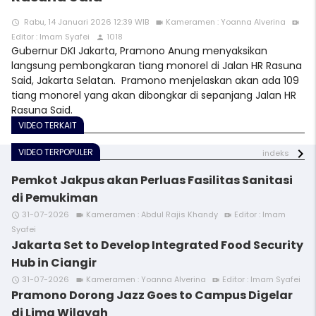
Rabu, 14 Januari 2026 12:39 WIB
Kameramen : Yoanna Alverina
access_time
videocam
video_call
Editor : Imam Syafei
1018
person
Gubernur DKI Jakarta, Pramono Anung menyaksikan
langsung pembongkaran tiang monorel di Jalan HR Rasuna
Said, Jakarta Selatan. Pramono menjelaskan akan ada 109
tiang monorel yang akan dibongkar di sepanjang Jalan HR
Rasuna Said.
VIDEO TERKAIT
VIDEO TERPOPULER
indeks
Pemkot Jakpus akan Perluas Fasilitas Sanitasi
di Pemukiman
31-07-2026
Kameramen : Abdul Rajis Khandy
Editor : Imam
access_time
videocam
video_call
Syafei
Jakarta Set to Develop Integrated Food Security
Hub in Ciangir
31-07-2026
Kameramen : Yoanna Alverina
Editor : Imam Syafei
access_time
videocam
video_call
Pramono Dorong Jazz Goes to Campus Digelar
di Lima Wilayah