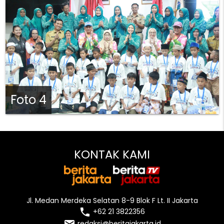
Foto 4
KONTAK KAMI
Jl. Medan Merdeka Selatan 8-9 Blok F Lt. II Jakarta
local_phone
+62 21 3822356
redaksi@beritajakarta.id