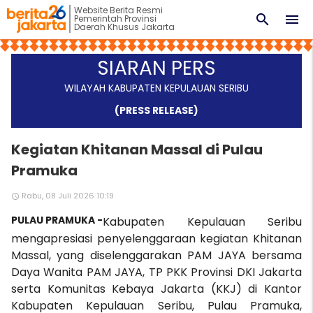
Website Berita Resmi
search
menu
Pemerintah Provinsi
Daerah Khusus Jakarta
SIARAN PERS
WILAYAH KABUPATEN KEPULAUAN SERIBU
(PRESS RELEASE)
Kegiatan Khitanan Massal di Pulau
Pramuka
Rabu, 08 Juli 2026 10:19
access_time
PULAU PRAMUKA -
Kabupaten Kepulauan Seribu
mengapresiasi penyelenggaraan kegiatan Khitanan
Massal, yang diselenggarakan PAM JAYA bersama
Daya Wanita PAM JAYA, TP PKK Provinsi DKI Jakarta
serta Komunitas Kebaya Jakarta (KKJ) di Kantor
Kabupaten Kepulauan Seribu, Pulau Pramuka,