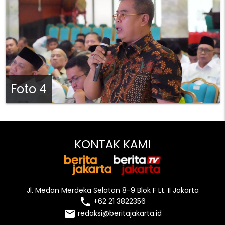
Foto 4
KONTAK KAMI
Jl. Medan Merdeka Selatan 8-9 Blok F Lt. II Jakarta
local_phone
+62 21 3822356
email
redaksi@beritajakarta.id