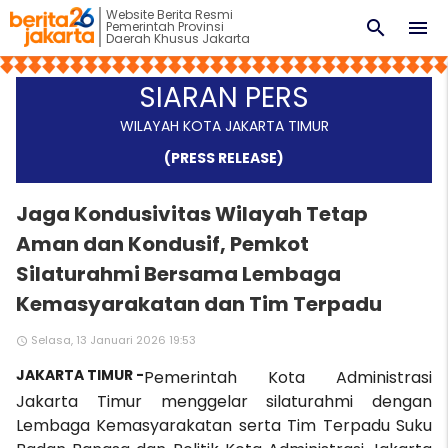
Website Berita Resmi
search
menu
Pemerintah Provinsi
Daerah Khusus Jakarta
SIARAN PERS
WILAYAH KOTA JAKARTA TIMUR
(PRESS RELEASE)
Jaga Kondusivitas Wilayah Tetap
Aman dan Kondusif, Pemkot
Silaturahmi Bersama Lembaga
Kemasyarakatan dan Tim Terpadu
Selasa, 13 Januari 2026 19:53
access_time
JAKARTA TIMUR -
Pemerintah Kota Administrasi
Jakarta Timur menggelar silaturahmi dengan
Lembaga Kemasyarakatan serta Tim Terpadu Suku