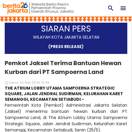
Website Berita Resmi
search
menu
Pemerintah Provinsi
Daerah Khusus Jakarta
SIARAN PERS
WILAYAH KOTA JAKARTA SELATAN
(PRESS RELEASE)
Pemkot Jaksel Terima Bantuan Hewan
Kurban dari PT Sampoerna Land
Senin, 25 Mei 2026 15:44
access_time
THE ATRIUM LOBBY UTAMA SAMPOERNA STRATEGIC
SQUARE, JALAN JENDRAL SUDIRMAN, KELURAHAN KARET
SEMANGGI, KECAMATAN SETIABUDI -
Pemerintah Kota (Pemkot) Administrasi Jakarta Selatan
(Jaksel) menerima bantuan hewan kurban dari PT
Sampoerna Land, di The Atrium Lobby Utama Sampoerna
Strategic Square, Jalan Jendral Sudirman, Kelurahan Karet
Semanggi, Kecamatan Setiabudi, Senin (25/5).