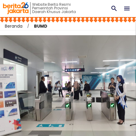
Website Berita Resmi
search
menu
Pemerintah Provinsi
Daerah Khusus Jakarta
Beranda
BUMD