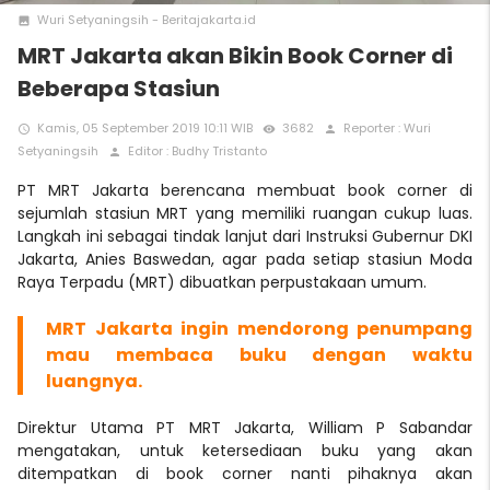
Wuri Setyaningsih - Beritajakarta.id
photo
MRT Jakarta akan Bikin Book Corner di
Beberapa Stasiun
Kamis, 05 September 2019 10:11 WIB
3682
Reporter : Wuri
access_time
remove_red_eye
person
Setyaningsih
Editor : Budhy Tristanto
person
PT MRT Jakarta berencana membuat book corner di
sejumlah stasiun MRT yang memiliki ruangan cukup luas.
Langkah ini sebagai tindak lanjut dari Instruksi Gubernur DKI
Jakarta, Anies Baswedan, agar pada setiap stasiun Moda
Raya Terpadu (MRT) dibuatkan perpustakaan umum.
MRT Jakarta ingin mendorong penumpang
mau membaca buku dengan waktu
luangnya.
Direktur Utama PT MRT Jakarta, William P Sabandar
mengatakan, untuk ketersediaan buku yang akan
ditempatkan di book corner nanti pihaknya akan