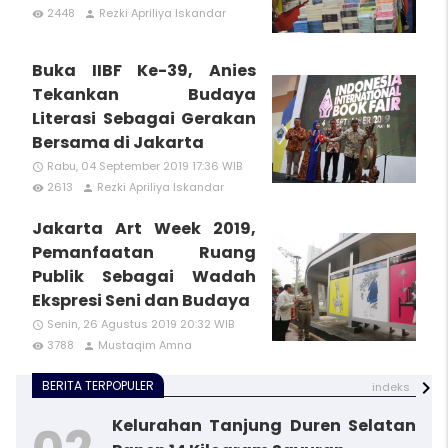
2448
Rezki Apriliya Iskandar
remove_red_eye
person
Buka IIBF Ke-39, Anies
Tekankan Budaya
Literasi Sebagai Gerakan
Bersama di Jakarta
Rabu, 04 September 2019 17:36 WIB
access_time
2613
Rezki Apriliya Iskandar
remove_red_eye
person
Jakarta Art Week 2019,
Pemanfaatan Ruang
Publik Sebagai Wadah
Ekspresi Seni dan Budaya
Senin, 26 Agustus 2019 20:32 WIB
access_time
3788
Mustaqim Amna
remove_red_eye
person
BERITA TERPOPULER
indeks
Kelurahan Tanjung Duren Selatan