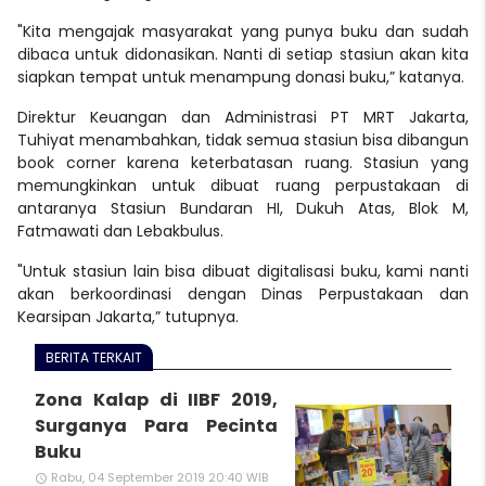
"Kita mengajak masyarakat yang punya buku dan sudah
dibaca untuk didonasikan. Nanti di setiap stasiun akan kita
siapkan tempat untuk menampung donasi buku,” katanya.
Direktur Keuangan dan Administrasi PT MRT Jakarta,
Tuhiyat menambahkan, tidak semua stasiun bisa dibangun
book corner karena keterbatasan
ruang. Stasiun yang
memungkinkan untuk dibuat ruang perpustakaan di
antaranya Stasiun Bundaran HI, Dukuh Atas, Blok M,
Fatmawati dan Lebakbulus.
"Untuk stasiun lain bisa dibuat digitalisasi buku, kami nanti
akan berkoordinasi dengan Dinas Perpustakaan dan
Kearsipan Jakarta,” tutupnya.
BERITA TERKAIT
Zona Kalap di IIBF 2019,
Surganya Para Pecinta
Buku
Rabu, 04 September 2019 20:40 WIB
access_time