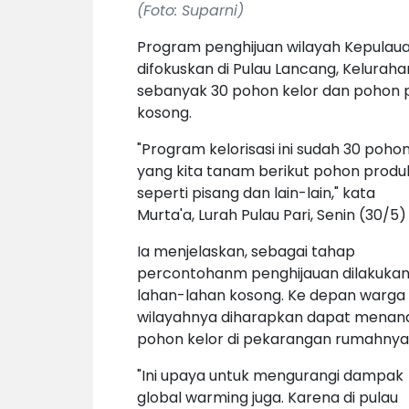
(Foto: Suparni)
Program penghijuan wilayah Kepulauan 
difokuskan di Pulau Lancang, Kelurahan
sebanyak 30 pohon kelor dan pohon p
kosong.
"Program kelorisasi ini sudah 30 poho
yang kita tanam berikut pohon produk
seperti pisang dan lain-lain," kata
Murta'a, Lurah Pulau Pari, Senin (30/5)
Ia menjelaskan, sebagai tahap
percontohanm penghijauan dilakukan
lahan-
l
ahan kosong. Ke depan warga 
wilayahnya diharapkan dapat mena
pohon kelor di pekarangan rumahnya
"Ini upaya untuk mengurangi dampak
global warming juga. Karena di pulau