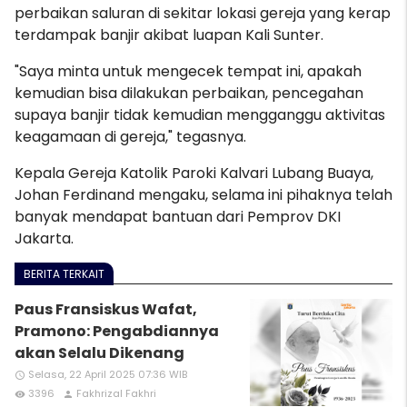
perbaikan saluran di sekitar lokasi gereja yang kerap
terdampak banjir akibat luapan Kali Sunter.
"Saya minta untuk mengecek tempat ini, apakah
kemudian bisa dilakukan perbaikan, pencegahan
supaya banjir tidak kemudian mengganggu aktivitas
keagamaan di gereja," tegasnya.
Kepala Gereja Katolik Paroki Kalvari Lubang Buaya,
Johan Ferdinand mengaku, selama ini pihaknya telah
banyak mendapat bantuan dari Pemprov DKI
Jakarta.
BERITA TERKAIT
Paus Fransiskus Wafat,
Pramono: Pengabdiannya
akan Selalu Dikenang
Selasa, 22 April 2025 07:36 WIB
access_time
3396
Fakhrizal Fakhri
remove_red_eye
person