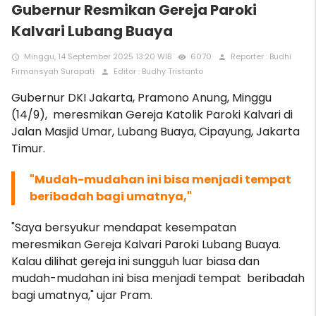
Gubernur Resmikan Gereja Paroki
Kalvari Lubang Buaya
Minggu, 14 September 2025 13:20 WIB
6070
Reporter : Budhi
access_time
remove_red_eye
person
Firmansyah Surapati
Editor : Budhy Tristanto
person
Gubernur DKI Jakarta, Pramono Anung, Minggu
(14/9), meresmikan Gereja Katolik Paroki Kalvari di
Jalan Masjid Umar, Lubang Buaya, Cipayung, Jakarta
Timur.
"Mudah-mudahan ini bisa menjadi tempat
beribadah bagi umatnya,"
"Saya bersyukur mendapat kesempatan
meresmikan Gereja Kalvari Paroki Lubang Buaya.
Kalau dilihat gereja ini sungguh luar biasa dan
mudah-mudahan ini bisa menjadi tempat beribadah
bagi umatnya," ujar Pram.